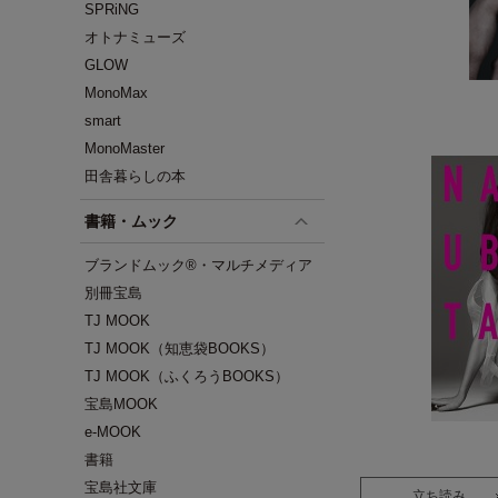
SPRiNG
オトナミューズ
GLOW
MonoMax
smart
MonoMaster
田舎暮らしの本
書籍・ムック
ブランドムック®・マルチメディア
別冊宝島
TJ MOOK
TJ MOOK（知恵袋BOOKS）
TJ MOOK（ふくろうBOOKS）
宝島MOOK
e-MOOK
書籍
宝島社文庫
立ち読み