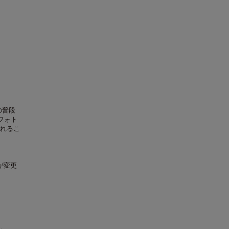
の普段
フォト
れるこ
が変更