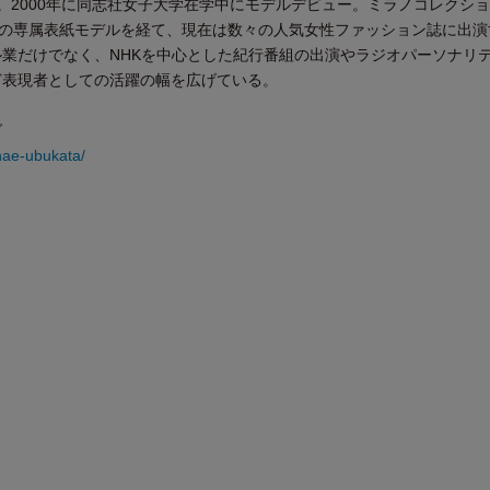
出身。2000年に同志社女子大学在学中にモデルデビュー。ミラノコレクシ
講談社)の専属表紙モデルを経て、現在は数々の人気女性ファッション誌に出
業だけでなく、NHKを中心とした紀行番組の出演やラジオパーソナリ
ど表現者としての活躍の幅を広げている。
グ
nae-ubukata/