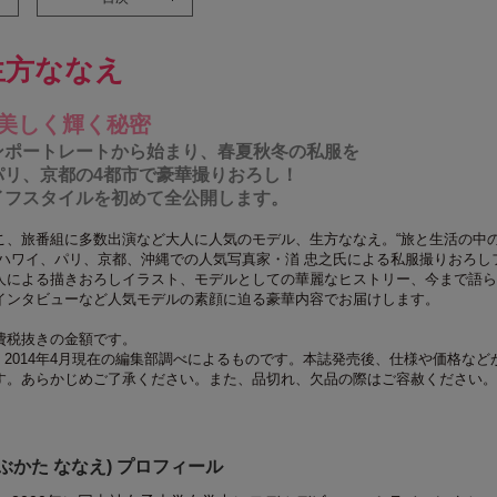
方ななえ
美しく輝く秘密
ンポートレートから始まり、春夏秋冬の私服を
パリ、京都の4都市で豪華撮りおろし！
イフスタイルを初めて全公開します。
こ、旅番組に多数出演など大人に人気のモデル、生方ななえ。“旅と生活の中
、ハワイ、パリ、京都、沖縄での人気写真家・渞 忠之氏による私服撮りおろし
人による描きおろしイラスト、モデルとしての華麗なヒストリー、今まで語ら
インタビューなど人気モデルの素顔に迫る豪華内容でお届けします。
費税抜きの金額です。
2014年4月現在の編集部調べによるものです。本誌発売後、仕様や価格など
す。あらかじめご了承ください。また、品切れ、欠品の際はご容赦ください。
ぶかた ななえ) プロフィール