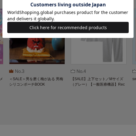
No.3
No.4
メ
＜SALE＞男を磨く梅がある 男梅
【SALE】上下セット／Mサイズ
s
シリコンポーチBOOK
（グレー）【一般医療機器】Rec
overypro Lab. 疲労回復ウェア 長
袖クルーネック・ロングパンツ