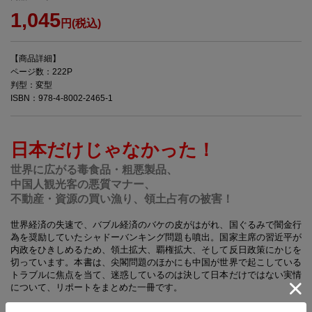
1,045
円(税込)
【商品詳細】
ページ数：222P
判型：変型
ISBN：978-4-8002-2465-1
日本だけじゃなかった！
世界に広がる毒食品・粗悪製品、
中国人観光客の悪質マナー、
不動産・資源の買い漁り、領土占有の被害！
世界経済の失速で、バブル経済のバケの皮がはがれ、国ぐるみで闇金行
為を奨励していたシャドーバンキング問題も噴出。国家主席の習近平が
内政をひきしめるため、領土拡大、覇権拡大、そして反日政策にかじを
切っています。本書は、尖閣問題のほかにも中国が世界で起こしている
トラブルに焦点を当て、迷惑しているのは決して日本だけではない実情
について、リポートをまとめた一冊です。