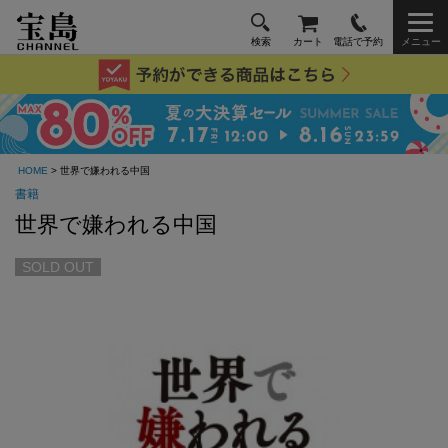
検索
カート
電話で予約
メニュー
HOME
> 世界で嫌われる中国
書籍
世界で嫌われる中国
SOLD OUT