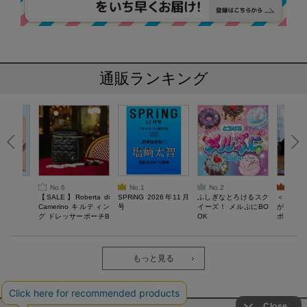
通販ランキング
No.6
No.1
No.2
No.3
6年9月号
【SALE】Roberta di
SPRiNG 2026年11月
ふしぎなとろけるスク
＜SAL
Camerino キルティン
号
イーズ！ メルぷにBO
がある 
グ ドレッサーポーチB
OK
ポーチBO
OOK
もっと見る