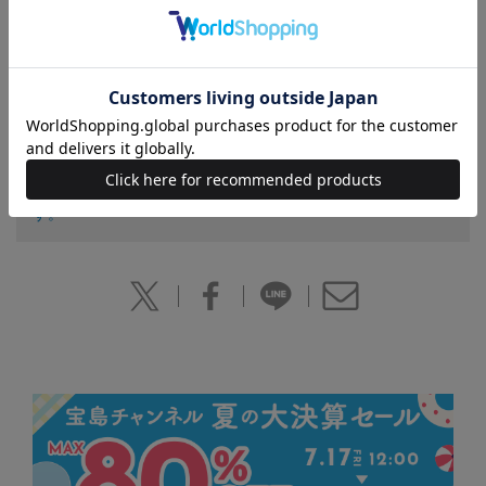
著者紹介
飯塚竜二（いいづか りゅうじ）／奥窪優木（おくくぼ ゆうき）／佐
久間賢三（さくま けんぞう）／高田信人（たかだ のぶと）／福島香
織（ふくしま かおり）／村井 忍（むらい しのぶ）／安田峰俊（や
すだ みねとし）
この商品は、2013年10月10日に発売された、別冊宝島『別冊
宝島2077 世界で嫌われる中国』を増補・改訂したもので
す。