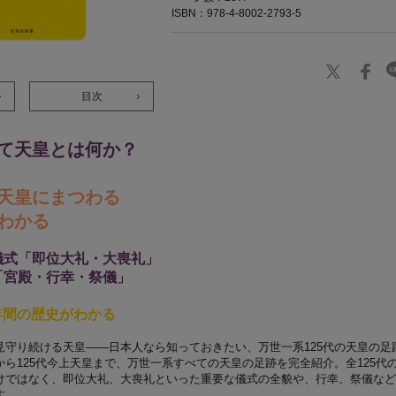
ISBN：978-4-8002-2793-5
目次
て天皇とは何か？
天皇にまつわる
わかる
儀式「即位大礼・大喪礼」
「宮殿・行幸・祭儀」
3年間の歴史がわかる
見守り続ける天皇――日本人なら知っておきたい、万世一系125代の天皇の足
ら125代今上天皇まで、万世一系すべての天皇の足跡を完全紹介。全125代
けではなく、即位大礼、大喪礼といった重要な儀式の全貌や、行幸、祭儀など
す。