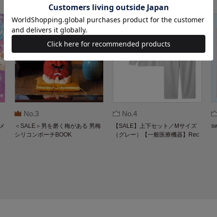
No.3
No.4
メ
＜SALE＞男を磨く梅がある 男梅
【SALE】上下セット／Mサイズ
s
シリコンポーチBOOK
（グレー）【一般医療機器】Rec
overypro Lab. 疲労回復ウェア 長
袖クルーネック・ロングパンツ