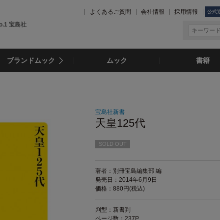
よくあるご質問
会社情報
採用情報
公式
.1 宝島社
ブランドムック
ムック
書籍
宝島社新書
天皇125代
SOLD OUT
著者：別冊宝島編集部 編
発売日：2014年6月9日
価格：880円(税込)
判型：新書判
ページ数：237P