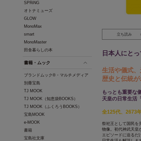
SPRiNG
オトナミューズ
GLOW
MonoMax
smart
立ち読み
MonoMaster
田舎暮らしの本
日本人にとっ
書籍・ムック
生活や儀式、
ブランドムック®・マルチメディア
歴史と伝統が
別冊宝島
TJ MOOK
もっとも重要な
天皇の日常生活
TJ MOOK（知恵袋BOOKS）
TJ MOOK（ふくろうBOOKS）
全125代、267
宝島MOOK
e-MOOK
祭祀王として国民を
物像。初代神武天皇か
書籍
エピソードに迫るだ
宝島社文庫
日常生活も解説しま