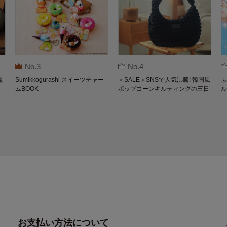
No.3
No.4
梅
Sumikkogurashi スイーツチャー
＜SALE＞SNSで人気沸騰! 韓国風
ふ
ムBOOK
ポップコーンキルティングの三日
ル
月バッグBOOK by THE SCAPE O
F GREEN
お支払い方法について