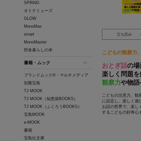
SPRiNG
オトナミューズ
GLOW
MonoMax
smart
立ち読み
MonoMaster
田舎暮らしの本
こどもの観察力
書籍・ムック
おとぎ話
の場
楽しく問題を
ブランドムック®・マルチメディア
観察力
や物語
別冊宝島
TJ MOOK
こどもの注意力、観
TJ MOOK（知恵袋BOOKS）
に設定し、楽しく遊
TJ MOOK（ふくろうBOOKS）
お話の世界で、楽し
するこどもの好奇心
宝島MOOK
e-MOOK
書籍
宝島社文庫