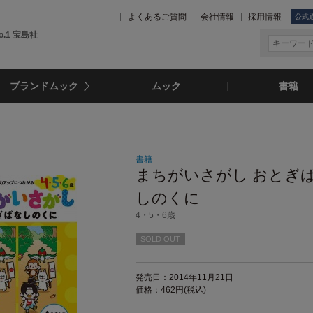
よくあるご質問
会社情報
採用情報
公式
.1 宝島社
ブランドムック
ムック
書籍
書籍
まちがいさがし おとぎ
しのくに
4・5・6歳
SOLD OUT
発売日：2014年11月21日
価格：462円(税込)