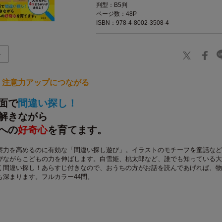
判型：B5判
ページ数：48P
ISBN：978-4-8002-3508-4
、注意力アップにつながる
面で
間違い探し！
解きながら
への
好奇心
を育てます。
察力を高めるのに有効な「間違い探し遊び」。イラストのモチーフを童話など
びながらこどもの力を伸ばします。白雪姫、桃太郎など、誰でも知っている大
く間違い探し！あらすじ付きなので、おうちの方がお話を読んであげれば、物
も深まります。フルカラー44問。