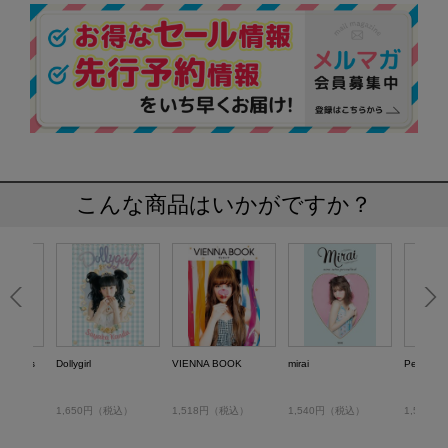
こんな商品はいかがですか？
le things
Dollygirl
VIENNA BOOK
mirai
Petite ch
税込）
1,650円（税込）
1,518円（税込）
1,540円（税込）
1,540