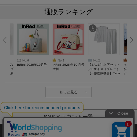
通販ランキング
No.6
No.1
No.2
No.3
AN LOV
InRed 2026年10月号
InRed 2026年10月号
【SALE】上下セット
＜SAL
スケッチブ
増刊
／Lサイズ（グレー）
がある 
る毎日。新
【一般医療機器】Reco
ポーチBO
verypro Lab. 疲労回復
ウェア 長袖クルーネッ
ク・ロングパンツ
もっと見る
SNSアカウントー覧
サイトマップ
公式通販ご利用ガイド