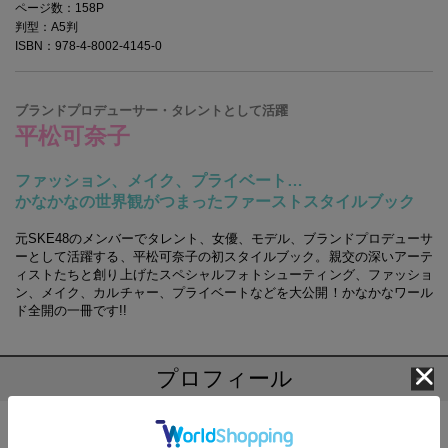
ページ数：158P
判型：A5判
ISBN：978-4-8002-4145-0
ブランドプロデューサー・タレントとして活躍
平松可奈子
ファッション、メイク、プライベート…
かなかなの世界観がつまったファーストスタイルブック
元SKE48のメンバーでタレント、女優、モデル、ブランドプロデューサ
ーとして活躍する、平松可奈子の初スタイルブック。親交の深いアーテ
ィストたちと創り上げたスペシャルフォトシューティング、ファッショ
ン、メイク、カルチャー、プライベートなどを大公開！かなかなワール
ド全開の一冊です!!
プロフィール
平松 可奈子(ひらまつ かなこ)