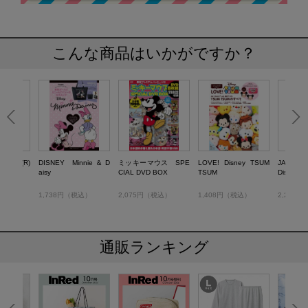
こんな商品はいかがですか？
MADE(R)
DISNEY Minnie ＆ D
ミッキーマウス SPE
LOVE! Disney TSUM
JAM HO
Y 2015
aisy
CIAL DVD BOX
TSUM
Disney D
税込）
1,738円（税込）
2,075円（税込）
1,408円（税込）
2,255
通販ランキング