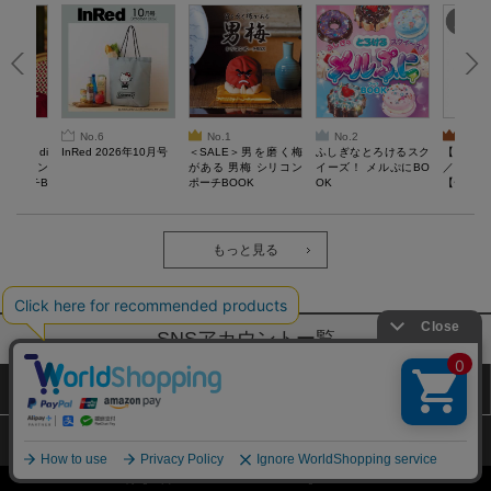
No.6
No.1
No.2
No.3
erta di
InRed 2026年10月号
＜SALE＞男を磨く梅
ふしぎなとろけるスク
【SAL
 キルティン
がある 男梅 シリコン
イーズ！ メルぷにBO
／Lサイ
ーポーチB
ポーチBOOK
OK
【一般医療
verypro
ウェア 
ク・ロン
もっと見る
SNSアカウントー覧
サイトマップ
公式通販ご利用ガイド
プライバシーポリシー
特定商取引法に基づく表記
Copyright (c) TAKARAJIMASHA,Inc. All Rights Reserved.