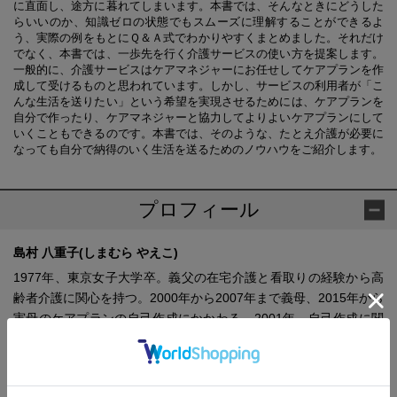
に直面し、途方に暮れてしまいます。本書では、そんなときにどうした
らいいのか、知識ゼロの状態でもスムーズに理解することができるよ
う、実際の例をもとにＱ＆Ａ式でわかりやすくまとめました。それだけ
でなく、本書では、一歩先を行く介護サービスの使い方を提案します。
一般的に、介護サービスはケアマネジャーにお任せしてケアプランを作
成して受けるものと思われています。しかし、サービスの利用者が「こ
んな生活を送りたい」という希望を実現させるためには、ケアプランを
自分で作ったり、ケアマネジャーと協力してよりよいケアプランにして
いくこともできるのです。本書では、そのような、たとえ介護が必要に
なっても自分で納得のいく生活を送るためのノウハウをご紹介します。
プロフィール
島村 八重子(しまむら やえこ)
1977年、東京女子大学卒。義父の在宅介護と看取りの経験から高
齢者介護に関心を持つ。2000年から2007年まで義母、2015年から
実母のケアプランの自己作成にかかわる。2001年、自己作成に関
心のある人たちに呼びかけて「全国マイケアプラン・ネットワー
ク」を設立。著書に『介護のための安心読本』、共著に『福祉マ
ンションにある暮らし』『家族と住まない家』（すべて春秋