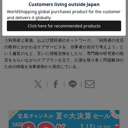
社）、『ケアプランを自分でたてるということ』（全国コミュニ
ティライフサポートセンター）ほか。
全国マイケアプラン・ネットワーク
http://www.mycareplan-net.com/
2001年9月設立の、介護保険のケアプランを主体的に立てようとい
う利用者と家族、および賛同者のネットワーク。「利用者の生活
の根幹にかかわるケアサービスを、当事者が自分で考えよう」と
いう趣旨のもと、互いに情報交換をしたり、専門職や研究者の助
言をもらいながらケアプランを立て、介護を取り巻く問題解決の
ための情報を当事者側から発信している。