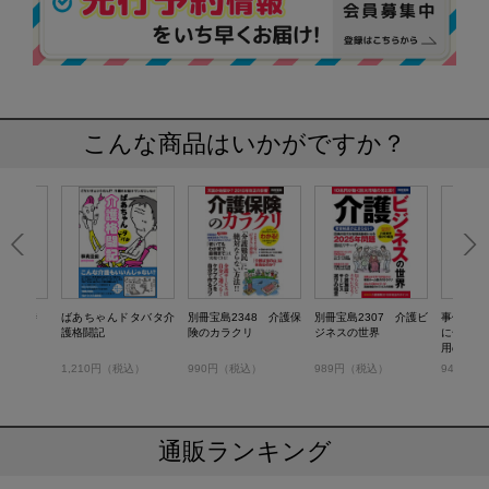
こんな商品はいかがですか？
される時
ばあちゃんドタバタ介
別冊宝島2348 介護保
別冊宝島2307 介護ビ
事例でわ
ない！
護格闘記
険のカラクリ
ジネスの世界
に合った
用のすべ
）
1,210円（税込）
990円（税込）
989円（税込）
943円（
通販ランキング