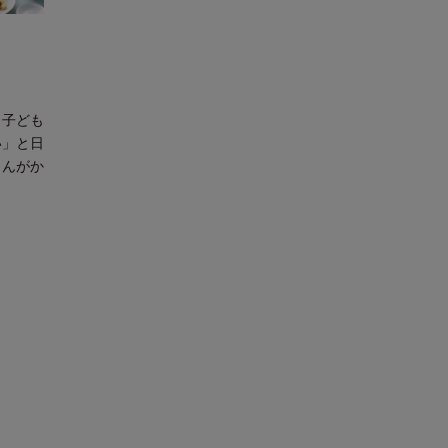
、子ども
い」と日
さんがか