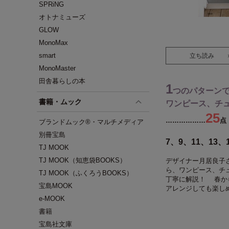
SPRiNG
オトナミューズ
GLOW
MonoMax
smart
立ち読み
MonoMaster
田舎暮らしの本
1
つのパターン
書籍・ムック
ワンピース、チ
25
………………
点
ブランドムック®・マルチメディア
別冊宝島
7、9、11、13
TJ MOOK
TJ MOOK（知恵袋BOOKS）
デザイナー月居良子
ら、ワンピース、チ
TJ MOOK（ふくろうBOOKS）
丁寧に解説！ 春か
宝島MOOK
アレンジしても楽し
e-MOOK
書籍
宝島社文庫