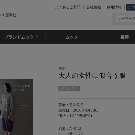
よくあるご質問
会社情報
採用情報
公式
.1 宝島社
ブランドムック
ムック
書籍
書籍
大人の女性に似合う服
SOLD OUT
著者：月居良子
発売日：2016年3月10日
価格：1,540円(税込)
判型：A4変型
ページ数：87P