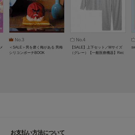
No.3
No.4
メ
＜SALE＞男を磨く梅がある 男梅
【SALE】上下セット／Mサイズ
s
シリコンポーチBOOK
（グレー）【一般医療機器】Rec
overypro Lab. 疲労回復ウェア 長
袖クルーネック・ロングパンツ
お支払い方法について