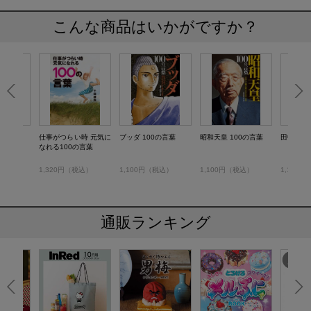
こんな商品はいかがですか？
0の言葉
仕事がつらい時 元気に
ブッダ 100の言葉
昭和天皇 100の言葉
田中角栄 
なれる100の言葉
税込）
1,320円（税込）
1,100円（税込）
1,100円（税込）
1,100
通販ランキング