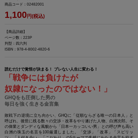
商品コード：02482001
1,100
円(税込)
【商品詳細】
ページ数：223P
判型：四六判
ISBN：978-4-8002-4820-6
読むだけで覚悟が決まる！ ブレない人生に変わる！
「戦争には負けたが
奴隷になったのではない！」
GHQをも圧倒した男の
毎日を強く生きる金言集
敗戦下の逆境に立ち向かい、GHQに「従順ならざる唯一の日本人」と
呼ばれ、後世に残る数々の交渉・改革をやり遂げた人物、白洲次郎。そ
の偉業とダンディな風貌から「日本一カッコいい男」との呼び声も高い
白洲の珠玉の名言を100厳選しました。「交渉」「改革」「スピリッ
ツ」「人付き合い」「こだわり」の5テーマで多岐にわたる金言を紡ぎ