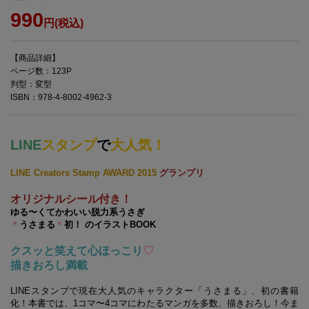
990
円(税込)
【商品詳細】
ページ数：123P
判型：変型
ISBN：978-4-8002-4962-3
LINE
スタンプ
で
大人気！
LINE Creators Stamp AWARD 2015
グランプリ
オリジナルシール付き！
ゆる〜くてかわいい脱力系うさぎ
＊
うさまる
＊
初！ のイラストBOOK
クスッと笑えて心ほっこり
♡
描きおろし満載
LINEスタンプで現在大人気のキャラクター「うさまる」、初の書籍
化！本書では、1コマ〜4コマにわたるマンガを多数、描きおろし！今ま