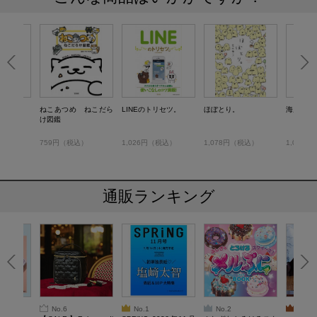
ねこあつめ ねこだら
LINEのトリセツ。
ほぼとり。
海底ある
け図鑑
税込）
759円（税込）
1,026円（税込）
1,078円（税込）
1,045
通販ランキング
No.6
No.1
No.2
No.3