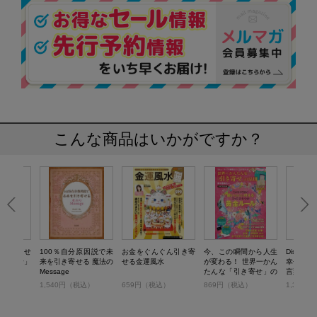
こんな商品はいかがですか？
別編集 幸せ
100％自分原因説で未
お金をぐんぐん引き寄
今、この瞬間から人生
Disney 
引き寄せ」
来を引き寄せる 魔法の
せる金運風水
が変わる！ 世界一かん
幸せを引
版
Message
たんな「引き寄せ」の
言葉――
法則
）
1,540円（税込）
659円（税込）
869円（税込）
1,320