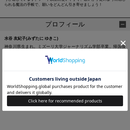
られる魔法の手帳で、願いをどんどん引き寄せましょう！
プロフィール
水谷 友紀子(みずたに ゆきこ)
神奈川県生まれ。ミズーリ大学ジャーナリズム学部卒業。帰国後
は、国会議員公設秘書、市議会議員（2期）などを経験。2016年現
在は、執筆活動のほか、講演、セミナー、個人コーチングなどで
全国を飛び回る日々。近著に『あなたの中の「引き寄せ感情」に
気づいていますか？ イメージするよりも、もっと大切なこと』
（大和出版）、『「ご機嫌」でいれば、「奇跡」がついてくる！
「引き寄せ」に成功する毎日のヒント』（講談社）など。