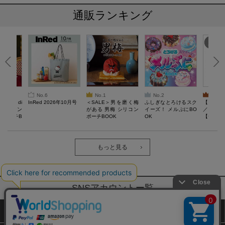
通販ランキング
No.6
No.1
No.2
No.3
erta di
InRed 2026年10月号
＜SALE＞男を磨く梅
ふしぎなとろけるスク
【SAL
 キルティン
がある 男梅 シリコン
イーズ！ メルぷにBO
／Lサイ
ーポーチB
ポーチBOOK
OK
【一般医療
verypro
ウェア 
ク・ロン
もっと見る
SNSアカウントー覧
サイトマップ
公式通販ご利用ガイド