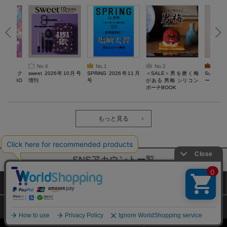
No.6
No.1
No.2
No.3
ろけるスク
sweet 2026年10月号
SPRiNG 2026年11月
＜SALE＞男を磨く梅
Sumikko
ルぷにBO
増刊
号
がある 男梅 シリコン
ーツチャ
ポーチBOOK
もっと見る
SNSアカウントー覧
サイトマップ
公式通販ご利用ガイド
プライバシーポリシー
特定商取引法に基づく表記
Copyright (c) TAKARAJIMASHA,Inc. All Rights Reserved.