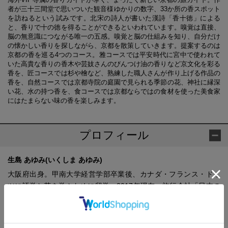
者が三十三間堂で思いついた観音様ゆかりの数字、33か所の香スポット
を訪ねるという試みです。北宋の詩人が書いた漢詩「香十徳」による
と、香りで十の徳を得ることができるといわれています。嗅覚は直接、
脳の無意識につながる唯一の五感。嗅覚と脳の仕組みを知り、自分だけ
の懐かしい香りを探しながら、京都を散策していきます。提案するのは
京都の香を巡る4つのコース。雅コースでは平安時代に宮中で使われて
いた高貴な香りの香木や芸妓さんのびんつけ油の香りなど京文化を彩る
香を、匠コースでは杉や檜など、熟練した職人さんが作り上げる作品の
香を、自然コースでは京都寺院の庭園で見られる季節の花、神社に縁深
い花、水の持つ香を、食コースでは京都ならではの食材を使った美食家
にはたまらない味の香を楽しみます。
プロフィール
生島 あゆみ(いくしま あゆみ)
大阪府出身。甲南大学経営学部卒業後、カナダ・フランス・ドイ
ツに語学と花を学ぶために留学。2017年現在、旅行会社「日本の
窓」に勤務し、英・仏の通訳及び通訳案内士（主に個人のVIP向
け）の仕事に携わる。日本の文化・歴史（特に食と庭園、香り）
を紹介するため、嵯峨御流師範、日本庭園デザイナー、フードコ