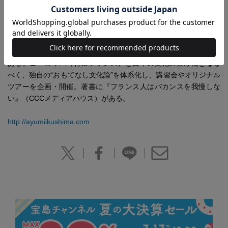
ーディネーターの資格や、アロマ検定1級、メディカルハーブ検
定、フランスのパフューマー講座のディプロマを取得。有名シェ
フのアテンドや、クラシック音楽関連のテレビ番組でインタビュ
ーも担当。ライフワークとして、フランス風の花束レッスンを京
都で開催。カンヌ映画祭の会場花装飾にも協力、参加した経験が
ある。ヨーロッパ（特にフランス）と日本の文化の架け橋となる
べく、独自の“おもてなし文化論”を体系化し、講習会やオリジナル
ツアーを企画・開催。著書に『フランス人はバカンスを我慢しな
い』（CCCメディアハウス）がある。
http://ayumiikushima.com