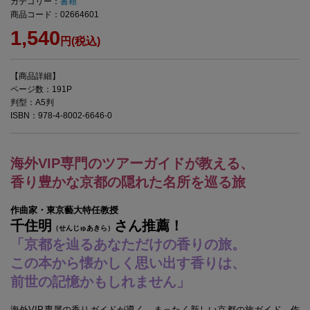
カテゴリー：
書籍
商品コード：02664601
1,540
円(税込)
【商品詳細】
ページ数：191P
判型：A5判
ISBN：978-4-8002-6646-0
海外VIP専門のツアーガイドが教える、
香り豊かな京都の隠れた名所を巡る旅
作曲家・東京藝大特任教授
千住明
さん推薦！
（せんじゅあきら）
「京都を辿るあなただけの香りの旅。
この本から懐かしく思い出す香りは、
前世の記憶かもしれません」
海外VIP専属の香りガイドが導く、まったく新しい京都の旅ガイド。作