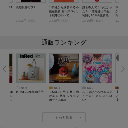
しいNISA
長期投資のワナ
1年目から成功する不
誰も教えてくれなかっ
本当に億
動産投資 村田式ロケッ
た！ 「確定拠出年金」
が教え
ト戦略のすべて
利回り20％の投資法
報』＆『
イン』活
）
1,210円（税込）
1,430円（税込）
1,430円（税込）
1,210
通販ランキング
No.6
No.1
No.2
No.3
erta di
InRed 2026年10月号
＜SALE＞男を磨く梅
ふしぎなとろけるスク
【SAL
 キルティン
がある 男梅 シリコン
イーズ！ メルぷにBO
／Lサイ
ーポーチB
ポーチBOOK
OK
【一般医療
verypro
ウェア 
ク・ロン
もっと見る