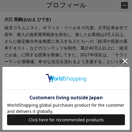
プロフィール
大江 英樹(おおえ ひでき)
経済コラムニスト。オフィス・リベルタス代表。大手証券会社で
長年、個人の資産運用相談を担当し、接したお客様は3万人以上。
さらに確定拠出年金制度に加入する人たちへの「経済や投資の基
本テキスト」などのコンテンツを制作。累計40万人以上に「経済
とお金」に関する授業を開催してきた。2017年現在は、「サラリ
ーマンが退職後、幸せな生活を送れるよう支援する」という信念
のもと、経済やお金の知識を伝える活動を行っている。年間100回
を超える講演やテレビ出演、雑誌や新聞などへの執筆活動では、
その語り口とわかりやすさに定評があり、特にセミナーは多くの
ファンから大好評を得ている。CFP(R)、日本証券アナリスト協会
検定会員。主な著書に『投資賢者の心理学』（日本経済新聞出版
社）、『生命保険の嘘』（共著、小学館）、『知らないと損する
経済とおかねの超基本1年生』『はじめての確定拠出年金投資』
（ともに東洋経済新報社）、『教科書にない お金の増やし方・守
り方』（大和書房）などがある。