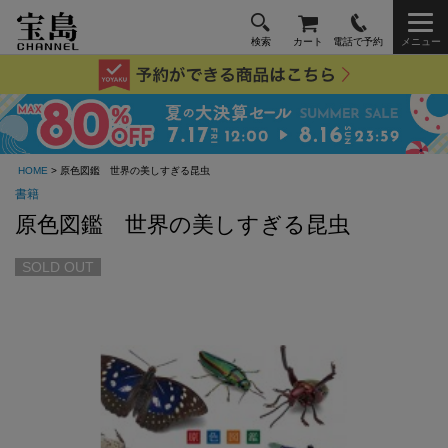
検索
カート
電話で予約
メニュー
HOME
> 原色図鑑 世界の美しすぎる昆虫
書籍
原色図鑑 世界の美しすぎる昆虫
SOLD OUT