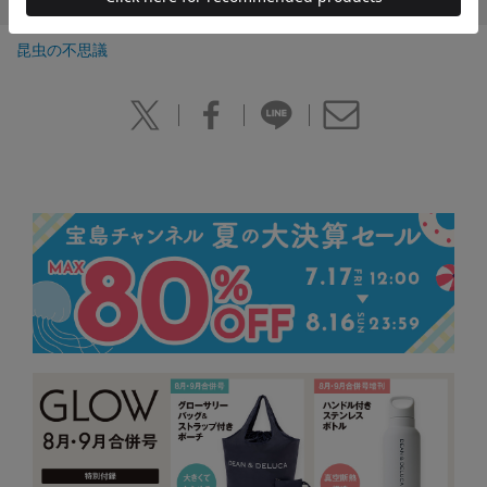
丸山 宗利の他の作品
昆虫の不思議