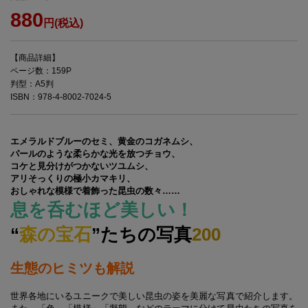
880
円(税込)
【商品詳細】
ページ数：159P
判型：A5判
ISBN：978-4-8002-7024-5
エメラルドブルーのセミ、黄金のコガネムシ、
パールのような柔らかな光を放つチョウ、
コケと見分けがつかないツユムシ、
アリそっくりの極小カマキリ、
おしゃれな模様で着飾った昆虫の数々……
息を呑むほど美しい！
“
森の宝石
”たちの写真
200
生態のヒミツも解説
世界各地にいるユニークで美しい昆虫の姿を美麗な写真で紹介します。