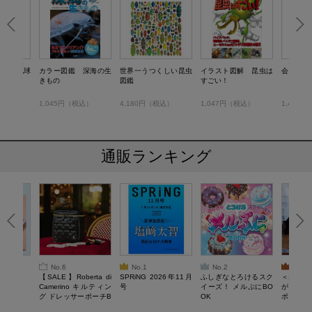
28 全地球
カラー図鑑 深海の生
世界一うつくしい昆虫
イラスト図解 昆虫は
会える！ 
バトル
きもの
図鑑
すごい！
税込）
1,045円（税込）
4,180円（税込）
1,047円（税込）
1,430
通販ランキング
No.6
No.1
No.2
No.3
6年9月号
【SALE】Roberta di
SPRiNG 2026年11月
ふしぎなとろけるスク
＜SAL
Camerino キルティン
号
イーズ！ メルぷにBO
がある 
グ ドレッサーポーチB
OK
ポーチBO
OOK