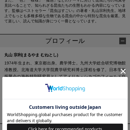
また、「色」「模様」「擬態」などのテーマに分けて昆虫たちの写真を
見比べることで、知られざる昆虫たちの生態もわかる内容になっていま
す。監修はベストセラー『昆虫はすごい』の著者・丸山宗利先生。地球
上でもっとも多種多様な生物である昆虫の中から特別な昆虫を厳選。見
て楽しい、読んで知識が身につく一冊となっています。
プロフィール
丸山 宗利(まるやま むねとし)
1974年生まれ、東京都出身。農学博士。九州大学総合研究博物館
准教授。北海道大学大学院農学研究科博士課程を修了。日本学術
振興会の海外特別研究員としてアメリカ・シカゴのフィールド自
然史博物館に在籍した後、2008年より現職。アリと共生する好蟻
性昆虫が専門。『昆虫はすごい』（光文社新書）、『ツノゼミ あ
りえない虫』（幻冬舎）、『森と水辺の甲虫誌』［編著］、『ア
リの巣をめぐる冒険』『アリの巣の生きもの図鑑』［共著］（以
上、東海大学出版会）など、多数の出版物を手がける。