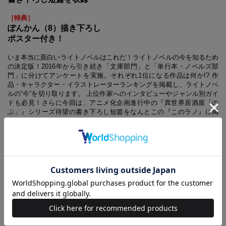
［特典］
ぽんかん（8）描き下ろし
ポスター付き！
いま本当に面白いライトノベルはこれだ！ライトノベルの今を知るため
の決定版！2016年から引き続き「文庫部門」と「単行本・ノベルズ部
門」に分けてアンケートを実施。それぞれ1位になる作品は何か!? 作
品・キャラクター・イラストレーターランキングを掲載し、ライトノベ
ルの“今”を切り取ります。 上位作家へのインタビューやジャンル別ガイ
ドも必見！さらに今回は、アニメ化企画進行中の『異世界居酒屋「の
ぶ」』シリーズ待望の書き下ろし短篇をなんとこの『このラノ』に掲
載。また、人気イラストレーター、ぽんかん（8）描き下ろしの綴じ込
みポスターも付いてきます。