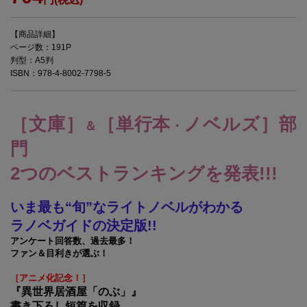
【商品詳細】
ページ数：191P
判型：A5判
ISBN：978-4-8002-7798-5
［文庫］
［単行本
ノベルズ］部
＆
・
門
2つのベストランキングを発表!!!
いま最も“旬”なライトノベルがわかる
ラノベガイドの決定版!!
アンケート回答数、過去最多！
ファン＆目利きが選ぶ！
［アニメ化記念！］
『異世界居酒屋「のぶ」』
書き下ろし短篇を収録