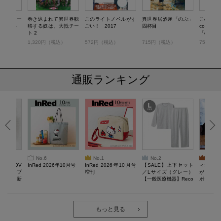
舎でスロー
巻き込まれて異世界転
このライトノベルがす
異世界居酒屋「のぶ」
このマン
くりたい
移する奴は、大抵チー
ごい！ 2017
四杯目
comic
流会
ト 2
「のぶ」
の古都ご
税込）
1,320円（税込）
572円（税込）
715円（税込）
759円（
通販ランキング
No.6
No.1
No.2
No.3
AN LOV
InRed 2026年10月号
InRed 2026年10月号
【SALE】上下セット
＜SAL
スケッチブ
増刊
／Lサイズ（グレー）
がある 
る毎日。新
【一般医療機器】Reco
ポーチBO
verypro Lab. 疲労回復
ウェア 長袖クルーネッ
ク・ロングパンツ
もっと見る