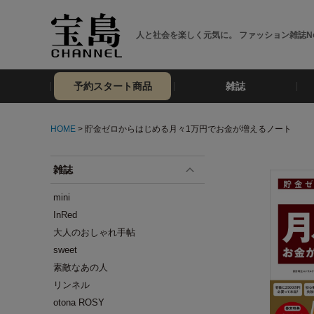
人と社会を楽しく元気に。 ファッション雑誌No
予約スタート商品
雑誌
HOME
> 貯金ゼロからはじめる月々1万円でお金が増えるノート
雑誌
mini
InRed
大人のおしゃれ手帖
sweet
素敵なあの人
リンネル
otona ROSY