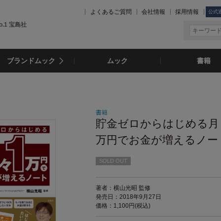
よくあるご質問
会社情報
採用情報
公式
.1 宝島社
ブランドムック
ムック
書籍
書籍
貯金ゼロからはじめる月
万円でお金が増えるノー
SOLD OUT
著者：横山光昭 監修
発売日：2018年9月27日
価格：1,100円(税込)