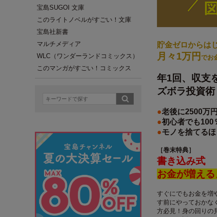
宝島SUGOI 文庫
このライトノベルがすごい！文庫
宝島社新書
マルチメディア
貯金ゼロからは
月々1万円
WLC（ワンダーランドコミックス）
でお
このマンガがすごい！コミックス
年1回、収支
ズボラ投資術
●
老後に2500万
●
初心者でも10
●
モノを捨てるほ
［巻末特典］
書き込み式
お金が増える
すぐにでもお金を増
す前にやっておかな
方必見！身の回りの