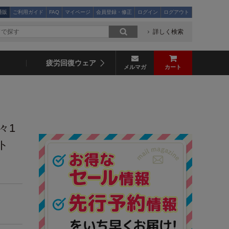
通販
ご利用ガイド
FAQ
マイページ
会員登録・修正
ログイン
ログアウト
詳しく検索
疲労回復ウェア
メルマガ
カート
々1
ト