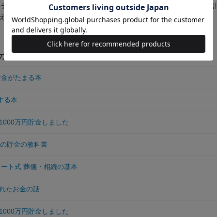
ディスカヴァー・トゥエンティワン）を代表作とし、著書・監修書は計1
える（2023年11月現在）。
他の作品
お金がたまる本
する本
1000万円貯金しました
らの貯金の教科書
ャート式 葬儀・相続の基本
れたお金の話
1000万円貯金しました