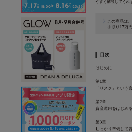
やすく解説してくれ
この商品は、
手取り17万
目次
はじめに
第1章
「リスク」という
第2章
資産運用をはじめ
第3章
しっかり準備して