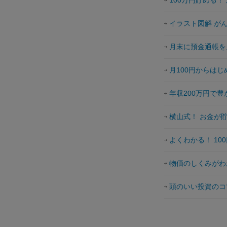
100万円貯める！
イラスト図解 が
月末に預金通帳を
月100円からはじ
年収200万円で
横山式！ お金が
よくわかる！ 10
物価のしくみがわ
頭のいい投資のコ