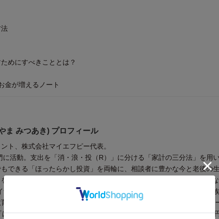
方法
すためにすべきこととは？
 お金が増えるノート
やま みつあき) プロフィール
タント、株式会社マイエフピー代表。
専門に活動。支出を「消・浪・投（R）」に分ける「家計の三分法」を用
でもできる「ほったらかし投資」を両輪に、相談者に豊かな今と老後の
を目指している。家計相談はこれまでに2万6000件を超え、机上ではな
イナンシャルプランナーとして活動。家では6人の子の父であり、「家
育も知られている。TV、雑誌への協力、講演など多数。著書は、シリ
『はじめての人のための3000円投資生活』（アスコム）や『年収200万