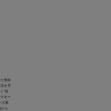
いた独自
生活を手
く“現
族マネー
ーズ累
円から