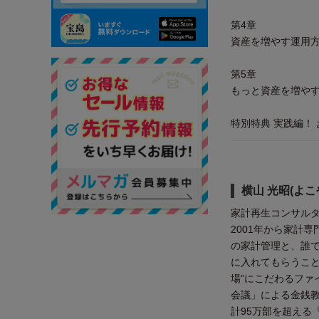
第4章
資産を増やす運用
第5章
もっと資産を増や
特別特典 実践編！
横山 光昭(よこ
家計再生コンサル
2001年から家計
の家計管理と、誰
に入れてもらうこと
場”にこだわるファ
会議」による金銭教
計95万部を超える