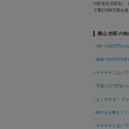
の貯金生活宣言』（
で累計390万部を超
横山 光昭 の
1年で150万円も
税金で500万円得
ケチケチしないで
手取り17万円か
よくわかる！ チ
神さまが教えてく
ケチケチしないで