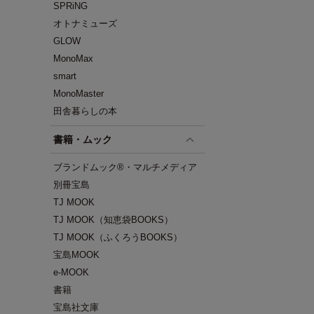
SPRiNG
オトナミューズ
GLOW
MonoMax
smart
MonoMaster
田舎暮らしの本
書籍・ムック
ブランドムック®・マルチメディア
別冊宝島
TJ MOOK
TJ MOOK（知恵袋BOOKS）
TJ MOOK（ふくろうBOOKS）
宝島MOOK
e-MOOK
書籍
宝島社文庫