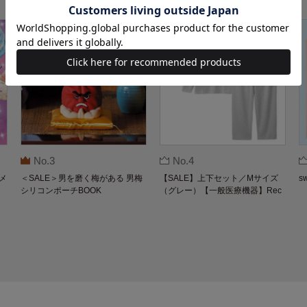
No.3
No.4
メ
＜SALE＞男を磨く梅がある 男梅
【SALE】上下セット／Mサイズ
s
シリコンポーチBOOK
（グレー）【一般医療機器】Rec
overypro Lab. 疲労回復ウェア 長
袖クルーネック・ロングパンツ