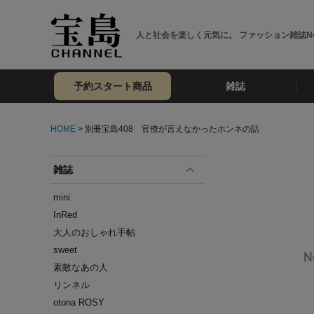
人と社会を楽しく元気に。 ファッション雑誌No
予約スタート商品
雑誌
HOME
> 別冊宝島408 官僚が言えなかったホンネの話
雑誌
mini
InRed
大人のおしゃれ手帖
sweet
素敵なあの人
リンネル
otona ROSY