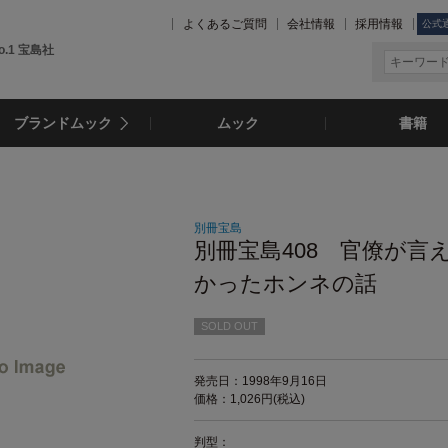
よくあるご質問
会社情報
採用情報
公式
.1 宝島社
ブランドムック
ムック
書籍
別冊宝島
別冊宝島408 官僚が言
かったホンネの話
SOLD OUT
発売日：1998年9月16日
価格：1,026円(税込)
判型：