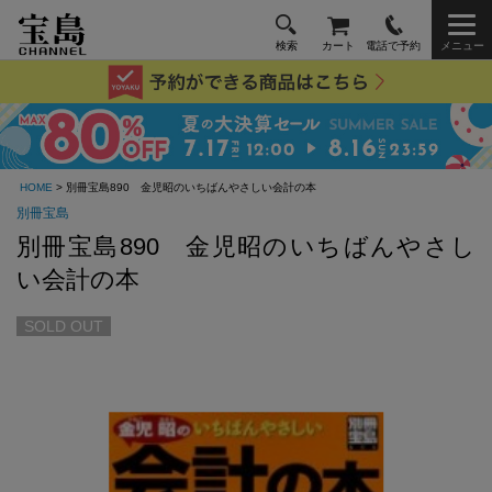
検索
カート
電話で予約
メニュー
HOME
> 別冊宝島890 金児昭のいちばんやさしい会計の本
別冊宝島
別冊宝島890 金児昭のいちばんやさし
い会計の本
SOLD OUT