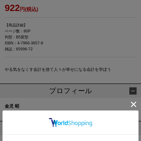
922
円(税込)
【商品詳細】
ページ数：80P
判型：B5変型
ISBN：4-7966-3657-9
雑誌：65996-72
やる気をなくす会計を捨て人々が幸せになる会計を学ぼう
プロフィール
金児 昭
金児 昭 の他の作品