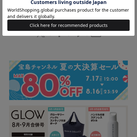
金児昭のいちばんやさしい会計の本
ビジネス漫画 実践！ 会計入門