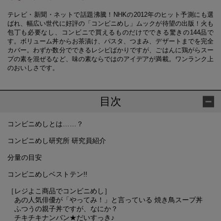
テレビ・新聞・ネットで話題沸騰！NHKの2012年のヒット予測にも選
ばれ、幅広い世代に好評の「コンビニめし」ムックが待望の出版！火も
包丁も必要なし、コンビニで買えるものだけでできる驚きの144品で
す。ボリューム丼からお茶漬け、パスタ、つまみ、デザートまでを完全
カバー。わずか数分でできるレシピばかりですが、ごはんに鶏がらスー
プの素を混ぜるなど、味の素ならではのアイデアが満載。ワンランク上
のおいしさです。
目次
コンビニめしとは……？
コンビニめし研究所 研究員紹介
分量の目安
コンビニめしベストテン!!
［レジよこ商品でコンビニめし］
あの人気俳優が「やってみ！」と言っている 焼き鳥スープ丼
ふつうの親子丼ですが、なにか？
チキチキナンバン★だいすっき♪