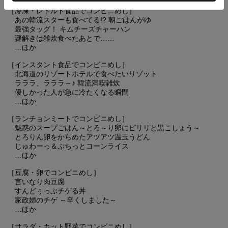
［冷凍・レトルト食品でコンビニめし］
あの韓流スターも食べてる!? 朝ごはんがゆ
最強タッグ！ キムチーズチャーハン
謎解きは雑炊食べたあとで……
…ほか
［インスタント食品でコンビニめし］
北海道のリゾートホテルで食べたいリゾット
ラララ、ラララ～♪ 韓流満喫雑炊
優しかった人が急に冷たくなる瞬間
…ほか
［ランチョンミートでコンビニめし］
魅惑のスープごはん～とろ～り卵にピリリと黒こしょう～
とろりん卵をからめたアツアツ温玉うどん
じゅわーっ＆ぷちっとコーンライス
…ほか
［豆腐・卵でコンビニめし］
言いなり肉豆腐
すんどぅっぷチゲる丼
家政婦のチゲ ～辛くしました～
…ほか
［サラダ・カット野菜でコンビニめし］