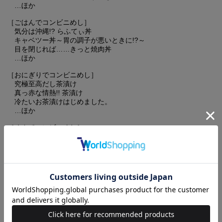
…ほか
［ごはんでコンビニめし］
気分は沖縄!? らふてぃ丼
キャベツー丼～胃の調子が悪いときに!?～
目を閉じれば……きっと焼肉丼
…ほか
［おにぎりでコンビニめし］
究極至高だし茶漬け
真っ赤な情熱!! 茶漬け
冷たいお茶漬けはじめました。
…ほか
［めんでコンビニめし］
燃えろ☆焼きそば
ラーメン・つけめん・僕パーコーめん
ねばねばそばねばねばねば
…ほか
［パンでコンビニめし］
There is a フライドチキン between パン and パン
There is a さんま between パン and パン
日本の晩ごはん in アメリカの朝ごはん
…ほか