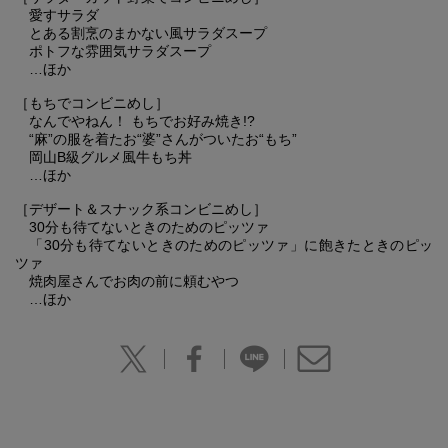
愛すサラダ
とある割烹のまかない風サラダスープ
ポトフな雰囲気サラダスープ
…ほか
［もちでコンビニめし］
なんでやねん！ もちでお好み焼き!?
“麻”の服を着たお“婆”さんがついたお“もち”
岡山B級グルメ風牛もち丼
…ほか
［デザート＆スナック系コンビニめし］
30分も待てないときのためのピッツァ
「30分も待てないときのためのピッツァ」に飽きたときのピッ
ツァ
焼肉屋さんでお肉の前に頼むやつ
…ほか