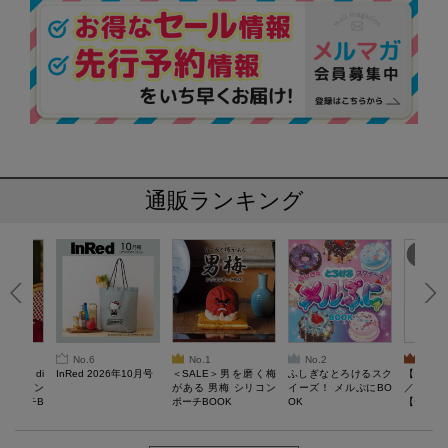
通販ランキング
No.6
No.1
No.2
No.3
erta di
InRed 2026年10月号
＜SALE＞男を磨く梅
ふしぎなとろけるスク
【SAL
 キルティン
がある 男梅 シリコン
イーズ！ メルぷにBO
／Lサイ
ーポーチB
ポーチBOOK
OK
【一般医療
verypro
ウェア 
ク・ロン