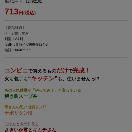
商品コード：12492101
713
円(税込)
【商品詳細】
ページ数：95P
判型：A4判
ISBN：978-4-7966-8924-3
雑誌：66485-65
コンビニ
だけ
完成！
で買えるもの
で
“
キッチン
”
火も包丁も
も、使いませんっ!?
あの人気俳優が「やってみ！」と言っている
焼き鳥スープ丼
母さんの思い出満タン!?
ナポリタン!!!
ごはんと大の仲良し♪
さきいか君とキムチさん