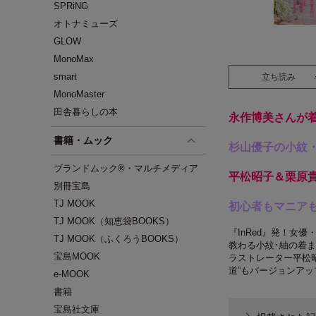
SPRiNG
オトナミューズ
GLOW
MonoMax
smart
立ち読み
MonoMaster
田舎暮らしの本
永作博美さんが
書籍・ムック
杉山優子の小紋
ブランドムック®・マルチメディア
平松昭子＆栗原
別冊宝島
TJ MOOK
初心者もマニアも
TJ MOOK（知恵袋BOOKS）
『InRed』発！女
TJ MOOK（ふくろうBOOKS）
教わる小紋･紬の着
宝島MOOK
ラストレーター平松
道”もバージョンアッ
e-MOOK
書籍
宝島社文庫