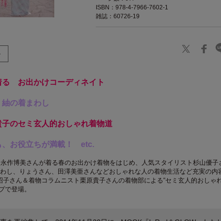
ISBN：978-4-7966-7602-1
雑誌：60726-19
着る お出かけコーディネイト
・紬の着まわし
貴子のセミ玄人的おしゃれ着物道
、お役立ちが満載！ etc.
優・永作博美さんが着る春のお出かけ着物をはじめ、人気スタイリスト杉山優子
まわし、りょうさん、田澤美亜さんなどおしゃれな人の着物生活など充実の内
昭子さん＆着物コラムニスト栗原貴子さんの着物部による“セミ玄人的おしゃ
プで登場。