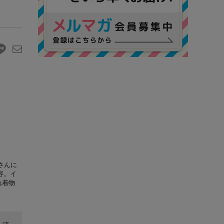
さんに
容。イ
れ着物