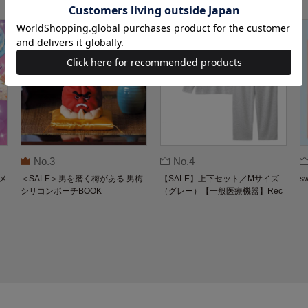
No.3
No.4
メ
＜SALE＞男を磨く梅がある 男梅
【SALE】上下セット／Mサイズ
s
シリコンポーチBOOK
（グレー）【一般医療機器】Rec
overypro Lab. 疲労回復ウェア 長
袖クルーネック・ロングパンツ