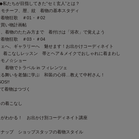
ON◆私たちが目指してきた“セミ玄人”とは？
、モチーフ、暦、紋 着物の基本スタディ
物狂歌 ＃01・＃02
買い物計画帖
、着物のたたみ方まで 着付けは「浴衣」で覚えよう
物狂歌 ＃03・＃04
ェへ、ギャラリーへ 魅せます！お出かけコーディネイト
 着こなしレッスン 帯とヘア＆メイクでおしゃれに着まわし
モノ☆ショー
着物でトラベル in フィレンツェ
る舞いを老舗に学ぶ 和装の心得…教えて中村さん！
S!!
して着物はつづく
」の着こなし
ドがわかる！ お出かけ別コーディネイト講座
スナップ ショップスタッフの着物スタイル