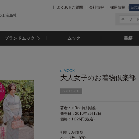
よくあるご質問
会社情報
採用情報
公式
.1 宝島社
ブランドムック
ムック
書籍
e-MOOK
大人女子のお着物倶楽部
SOLD OUT
著者：InRed特別編集
発売日：2010年2月12日
価格：1,026円(税込)
判型：A4変型
ページ数：97P