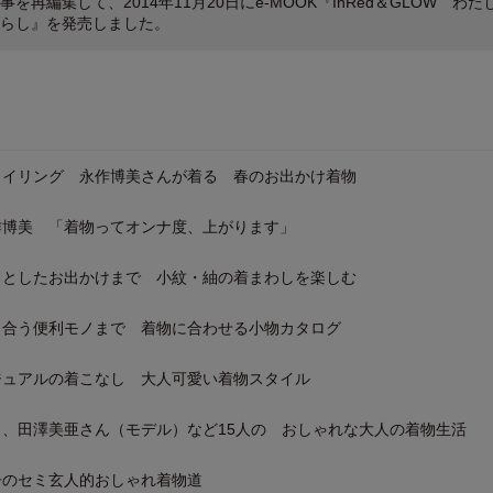
を再編集して、2014年11月20日にe-MOOK『InRed＆GLOW わた
らし』を発売しました。
タイリング 永作博美さんが着る 春のお出かけ着物
作博美 「着物ってオンナ度、上がります」
っとしたお出かけまで 小紋・紬の着まわしを楽しむ
も合う便利モノまで 着物に合わせる小物カタログ
ジュアルの着こなし 大人可愛い着物スタイル
、田澤美亜さん（モデル）など15人の おしゃれな大人の着物生活
子のセミ玄人的おしゃれ着物道