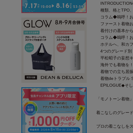
INTRODUCTI
種類、格とTPO
コラム◆嗚呼！お着
ファースト着物お
着付けの基本から
コラム◆嗚呼！お着
ホテルへ、和カフ
4つのグレード別
平松昭子の妄想キ
海外でも着物を！ 
着物での立ち居振
着物deトラブル SO
EPILOGUE◆そ
「モノトーン着物
着こなしのグレー
プロの着こなしを