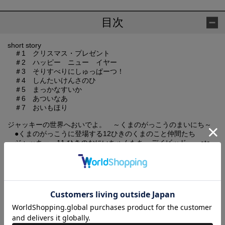
目次
short story
＃1 クリスマス・プレゼント
＃2 ハッピー ニュー イヤー
＃3 そりすべりにしゅっぱーつ！
＃4 しんたいけんさのひ
＃5 まっかなすいか
＃6 あついなあ
＃7 おいもほり
ジャッキーの世界へおいでよ。 ～くまのがっこうのまいにち～
●くまのがっこうに登場する12ひきのくまのこと仲間たち
ジャッキー、11 ひきのおにいちゃんたち、デイビッド……etc.
●ジャッキーの毎日は、素敵なワクワクで、いっぱい！
パン作り、ガーデンパーティー、自転車旅行、お庭でピクニッ
ク……etc.
●自然にかこまれた山の上でみんなとの楽しい生活
がっこうのじかん、寄宿舎……etc.
●ジャッキーの友達
ルルとロロ、うしのマオマオ、野ねずみのチェリー……etc.
Jackieʼs NEWS!! ～くまのがっこうのグッズ大集合!!～