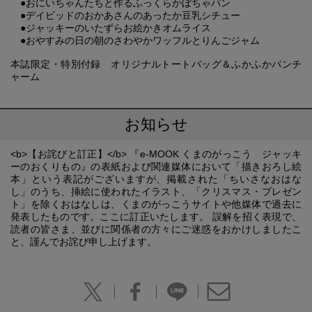
●おにいちゃんたちと作るふっくらかぼちゃパン
●デイビッドのおかあさんのあったか豆乳シチュー
●ジャッキーのいたずらお絵かきオムライス
●おやすみの日の朝のさわやかワッフルとりんごジャム
本誌限定・特別付録 オリジナルトートバッグ＆ふかふかパンチ
ャーム
お知らせ
<b>【お詫びと訂正】</b> 『e-MOOK くまのがっこう ジャッキ
ーのおくりもの』の表紙および関連媒体において「描きおろし絵
本」という表記がございますが、掲載された「ちいさなおはな
し」のうち、挿絵に使われたイラスト、「クリスマス・プレゼン
ト」を除くおはなしは、くまのがっこうサイトや他媒体で過去に
発表したものです。ここに訂正いたします。 誤解を招く表現で、
読者の皆さま、並びに関係者の方々にご迷惑をおかけしましたこ
と、謹んでお詫び申し上げます。