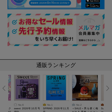
通販ランキング
No.6
No.1
No.2
No.3
ろけるスク
sweet 2026年10月号
SPRiNG 2026年11月
＜SALE＞男を磨く梅
Sumikko
ルぷにBO
増刊
号
がある 男梅 シリコン
ーツチャ