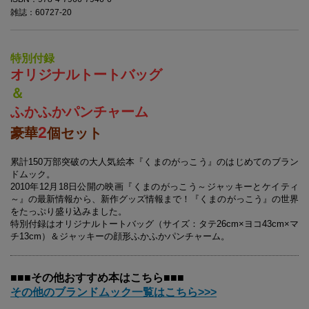
雑誌：60727-20
特別付録
オリジナルトートバッグ
＆
ふかふかパンチャーム
2
豪華
個セット
累計150万部突破の大人気絵本『くまのがっこう』のはじめてのブラン
ドムック。
2010年12月18日公開の映画『くまのがっこう～ジャッキーとケイティ
～』の最新情報から、新作グッズ情報まで！『くまのがっこう』の世界
をたっぷり盛り込みました。
特別付録はオリジナルトートバッグ（サイズ：タテ26cm×ヨコ43cm×マ
チ13cm）＆ジャッキーの顔形ふかふかパンチャーム。
■■■その他おすすめ本はこちら■■■
その他のブランドムック一覧はこちら>>>