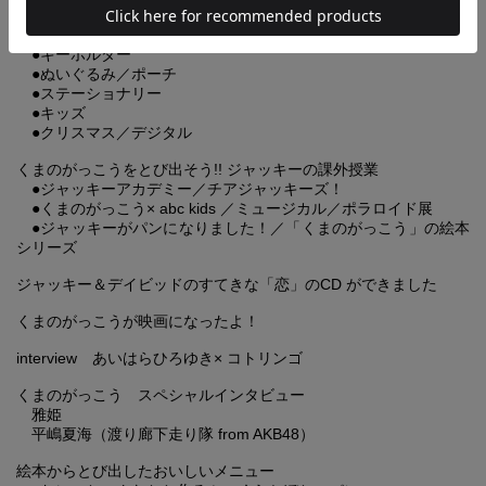
●はつこい
●デイビッド
●キーホルダー
●ぬいぐるみ／ポーチ
●ステーショナリー
●キッズ
●クリスマス／デジタル
くまのがっこうをとび出そう!! ジャッキーの課外授業
●ジャッキーアカデミー／チアジャッキーズ！
●くまのがっこう× abc kids ／ミュージカル／ポラロイド展
●ジャッキーがパンになりました！／「くまのがっこう」の絵本
シリーズ
ジャッキー＆デイビッドのすてきな「恋」のCD ができました
くまのがっこうが映画になったよ！
interview あいはらひろゆき× コトリンゴ
くまのがっこう スペシャルインタビュー
雅姫
平嶋夏海（渡り廊下走り隊 from AKB48）
絵本からとび出したおいしいメニュー