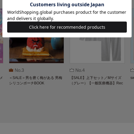
No.3
No.4
メ
＜SALE＞男を磨く梅がある 男梅
【SALE】上下セット／Mサイズ
s
シリコンポーチBOOK
（グレー）【一般医療機器】Rec
overypro Lab. 疲労回復ウェア 長
袖クルーネック・ロングパンツ