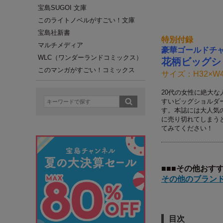
宝島SUGOI 文庫
このライトノベルがすごい！文庫
宝島社新書
特別付録
マルチメディア
豪華ゴールドチ
WLC（ワンダーランドコミックス）
花柄ビッグシ
このマンガがすごい！コミックス
サイズ：H32×W4
20代の女性に絶大
すいビッグショルダ
す。本誌には大人気
に売り切れてしまう
てみてください！
■■■その他おす
その他のブランド
目次