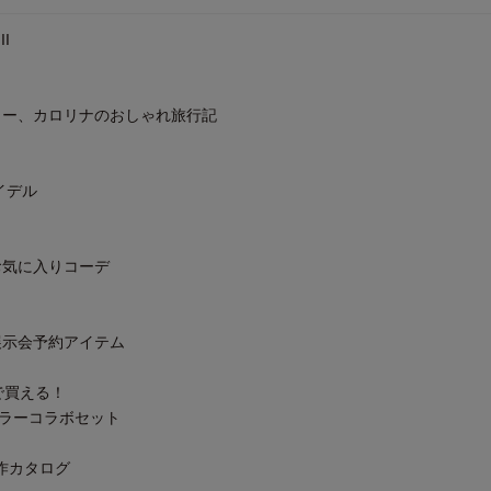
II
リー、カロリナのおしゃれ旅行記
!
イデル
お気に入りコーデ
展示会予約アイテム
アで買える！
限定カラーコラボセット
夏新作カタログ