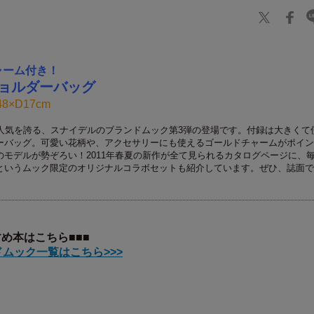
ャーム付き！
ョルダーバッグ
8×D17cm
な人気を誇る、スナイデルのブランドムック第3弾の登場です。付録は大きくて
ーバッグ。可愛い花柄や、アクセサリーにも使えるゴールドチャームがポイン
のモデルが勢ぞろい！2011年春夏の新作が全て見られるカタログページに、
というムック限定のオリジナルコラボセットも紹介しています。ぜひ、誌面で
すめ本はこちら■■■
ムック一覧はこちら>>>