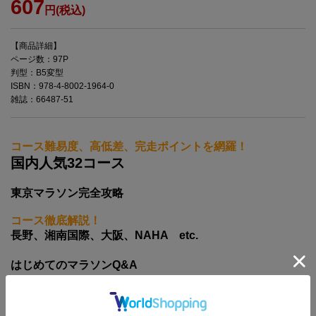
607
円(税込)
【商品詳細】
ページ数：97P
判型：B5変型
ISBN：978-4-8002-1964-0
雑誌：66487-51
コース難易度、高低差、完走ポイントを網羅！
国内人気32コース
東京マラソン完全攻略
コース徹底解説！
長野、湘南国際、大阪、NAHA etc.
はじめてのマラソンQ&A
全国各地で開催されるマラソン大会の中から人気の32大会をピックアッ
プ！大会概要、コースの全体図、コース解説、高低差、制限時間など、