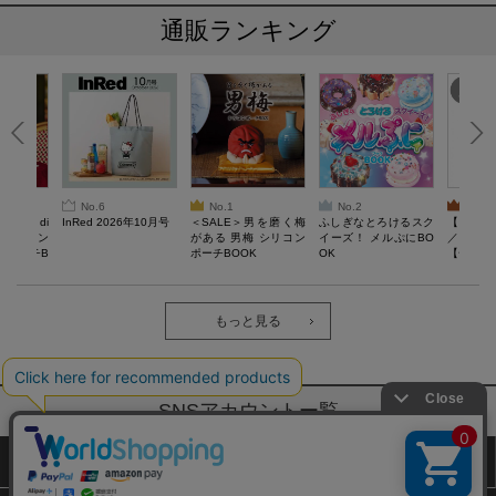
通販ランキング
No.6
No.1
No.2
No.3
erta di
InRed 2026年10月号
＜SALE＞男を磨く梅
ふしぎなとろけるスク
【SAL
 キルティン
がある 男梅 シリコン
イーズ！ メルぷにBO
／Lサイ
ーポーチB
ポーチBOOK
OK
【一般医療
verypro
ウェア 
ク・ロン
もっと見る
SNSアカウントー覧
サイトマップ
公式通販ご利用ガイド