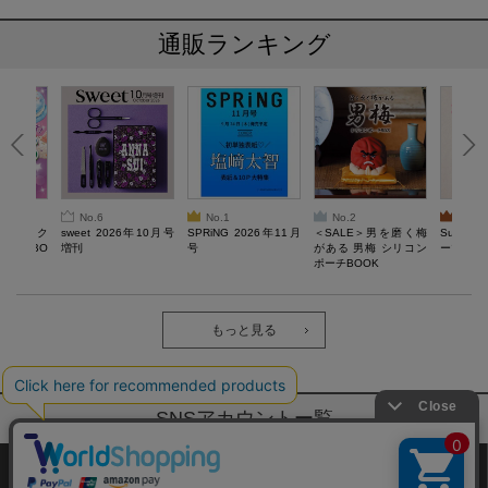
通販ランキング
No.6
No.1
No.2
No.3
ろけるスク
sweet 2026年10月号
SPRiNG 2026年11月
＜SALE＞男を磨く梅
Sumikko
ルぷにBO
増刊
号
がある 男梅 シリコン
ーツチャ
ポーチBOOK
もっと見る
SNSアカウントー覧
サイトマップ
公式通販ご利用ガイド