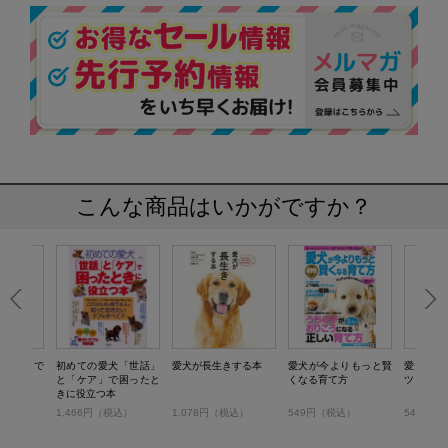
こんな商品はいかがですか？
に長生きで
初めての愛犬「世話」
愛犬が長生きする本
愛犬が今よりもっと賢
愛犬を長
と「ケア」で困ったと
くなる育て方
ツ
きに役立つ本
税込）
1,466円（税込）
1,078円（税込）
549円（税込）
549円（