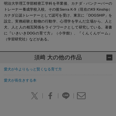
明治大学理工学部精密工学科を卒業後、カナダ・バンクーバーの
トレーナー養成学校入校。その後Sierra K-9（現在のK9 Kinship）
カナダ公認トレーナーとして認可を受け、東京に「DOGSHIP」を
設立。実務経験と動物の行動学、心理学を学んだ立場から、人と
犬、人と人の相互関係をライフワークとして研究している。著書
に『いきいきDOGの育て方』（小学館）、『くんくんゲーム』
（学習研究社）などがある。
須﨑 大の他の作品
愛犬が今よりもっと賢くなる育て方
愛犬が長生きする本