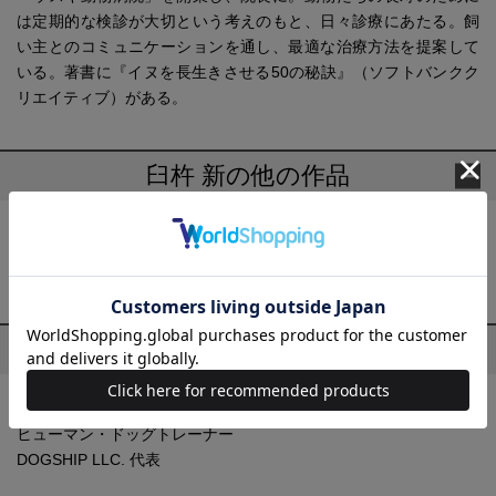
は定期的な検診が大切という考えのもと、日々診療にあたる。飼
い主とのコミュニケーションを通し、最適な治療方法を提案して
いる。著書に『イヌを長生きさせる50の秘訣』（ソフトバンクク
リエイティブ）がある。
臼杵 新の他の作品
愛犬が今よりもっと賢くなる育て方
愛犬が長生きする本
プロフィール
須﨑 大(すざき だい)
ヒューマン・ドッグトレーナー
DOGSHIP LLC. 代表