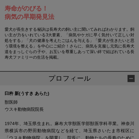
寿命がのびる！
病気の早期発見法
愛犬が長生きする秘訣は長寿犬の飼い主に聞いてみればわかります。飼
い主が力をいれている3大要素、「病気やケガに早く気付いて正しい対
処をする」「犬の健康を考えたごはんを与える」「愛犬が生きたいと思
う環境を整える」を中心にご紹介！さらに、病気を克服し元気に長寿犬
道をまっしぐらの子や、お互いを尊重しあって深い絆で結ばれている長
寿犬ファミリーの生活を掲載。
プロフィール
臼杵 新(うすき あらた)
獣医師
ウスキ動物病院院長
1974年、埼玉県生まれ。麻布大学獣医学部獣医学科卒業。神奈川
県横浜市の野田動物病院などを経て、埼玉県さいたま市桜区に
「ウスキ動物病院」を開業し、院長に。動物たちの長寿のために