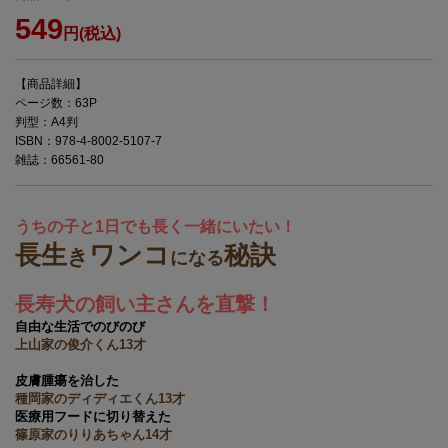
549
円(税込)
【商品詳細】
ページ数：63P
判型：A4判
ISBN：978-4-8002-5107-7
雑誌：66561-80
うちの子と1日でも長く一緒にいたい！
長生
ワンコ
秘訣
き
になる
長寿犬の飼い主さんを直撃！
自由な生活でのびのび
上山家の俊介くん13才
皮膚腫瘍を治した
種岡家のディディエくん13才
医療用フードに切り替えた
篠原家のりりあちゃん14才