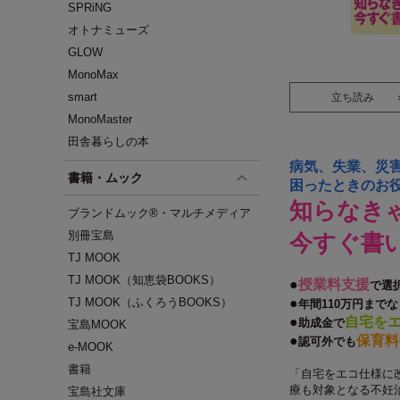
SPRiNG
オトナミューズ
GLOW
MonoMax
smart
立ち読み
MonoMaster
田舎暮らしの本
病気、失業、災
書籍・ムック
困ったときのお
知らなき
ブランドムック®・マルチメディア
別冊宝島
今すぐ書
TJ MOOK
TJ MOOK（知恵袋BOOKS）
●
授業料支援
で選
TJ MOOK（ふくろうBOOKS）
●
年間110万円までな
●
自宅を
助成金で
宝島MOOK
●
保育料
認可外でも
e-MOOK
書籍
「自宅をエコ仕様に
療も対象となる不妊
宝島社文庫