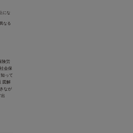
止にな
異なる
保険労
・社会保
『知って
 図解
働きなが
ア出