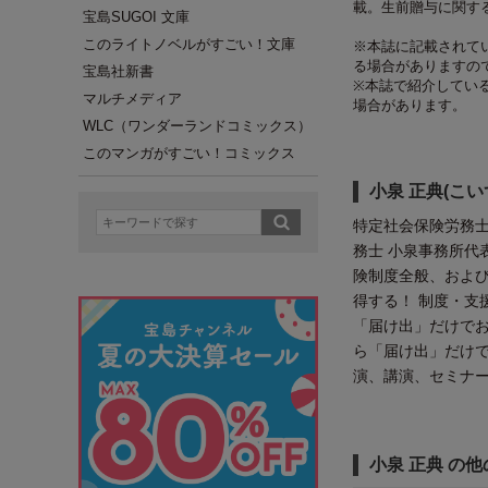
載。生前贈与に関す
宝島SUGOI 文庫
このライトノベルがすごい！文庫
※本誌に記載されてい
る場合がありますの
宝島社新書
※本誌で紹介してい
マルチメディア
場合があります。
WLC（ワンダーランドコミックス）
このマンガがすごい！コミックス
小泉 正典(こい
特定社会保険労務士
務士 小泉事務所代
険制度全般、およ
得する！ 制度・支
「届け出」だけでお
ら「届け出」だけで
演、講演、セミナ
小泉 正典 の