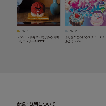
No.1
No.2
＜SALE＞男を磨く梅がある 男梅
ふしぎなとろけるスクイーズ！ 
シリコンポーチBOOK
ルぷにBOOK
配送・送料について