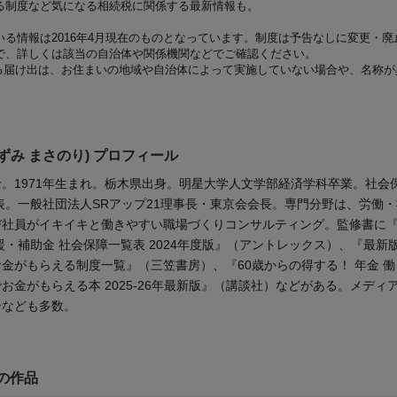
る制度など気になる相続税に関係する最新情報も。
る情報は2016年4月現在のものとなっています。制度は予告なしに変更・廃
で、詳しくは該当の自治体や関係機関などでご確認ください。
る届け出は、お住まいの地域や自治体によって実施していない場合や、名称が
ずみ まさのり) プロフィール
。1971年生まれ。栃木県出身。明星大学人文学部経済学科卒業。社会
表。一般社団法人SRアップ21理事長・東京会会長。専門分野は、労働
び社員がイキイキと働きやすい職場づくりコンサルティング。監修書に
援・補助金 社会保障一覧表 2024年度版』（アントレックス）、『最新版
金がもらえる制度一覧』（三笠書房）、『60歳からの得する！ 年金 
お金がもらえる本 2025-26年最新版』（講談社）などがある。メディ
ーなども多数。
他の作品