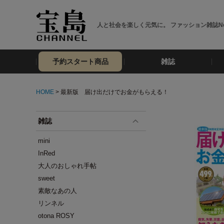
人と社会を楽しく元気に。 ファッション雑誌No
予約スタート商品
雑誌
HOME
> 最新版 届け出だけでお金がもらえる！
雑誌
mini
InRed
大人のおしゃれ手帖
sweet
素敵なあの人
リンネル
otona ROSY