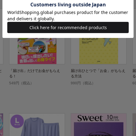
と
「届け出」だけでお金がもらえ
届け出ひとつで「お金」がもらえ
届
る！
る方法
る
549円（税込）
990円（税込）
6