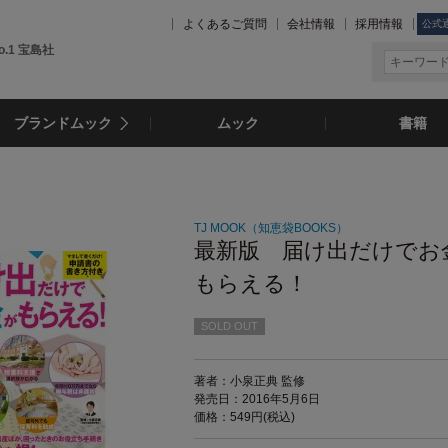
よくあるご質問
会社情報
採用情報
公式
.1 宝島社
ブランドムック
ムック
書籍
TJ MOOK（知恵袋BOOKS）
最新版 届け出だけでお
もらえる！
SOLD OUT
著者：小泉正典 監修
発売日：2016年5月6日
価格：549円(税込)