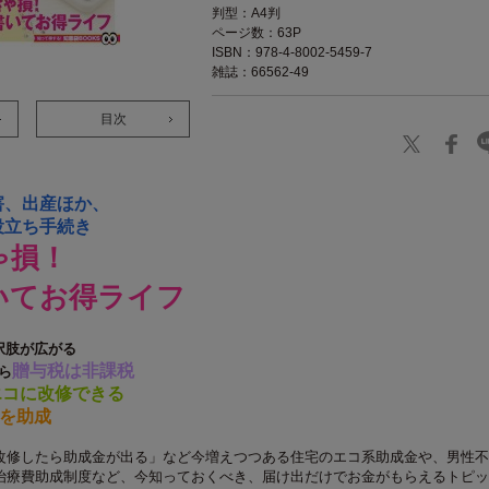
判型：A4判
ページ数：63P
ISBN：978-4-8002-5459-7
雑誌：66562-49
目次
害、出産ほか、
役立ち手続き
ゃ損！
いてお得ライフ
択肢が広がる
贈与税は非課税
ら
エコに改修できる
を助成
改修したら助成金が出る」など今増えつつある住宅のエコ系助成金や、男性不
治療費助成制度など、今知っておくべき、届け出だけでお金がもらえるトピッ