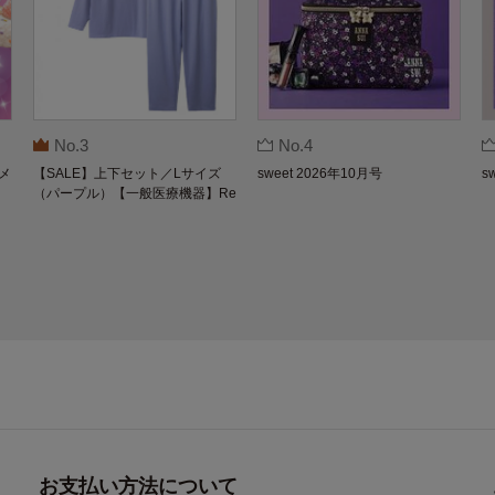
No.3
No.4
メ
【SALE】上下セット／Lサイズ
sweet 2026年10月号
s
（パープル）【一般医療機器】Re
coverypro Lab. 疲労回復ウェア 長
袖クルーネック・ロングパンツ
お支払い方法について