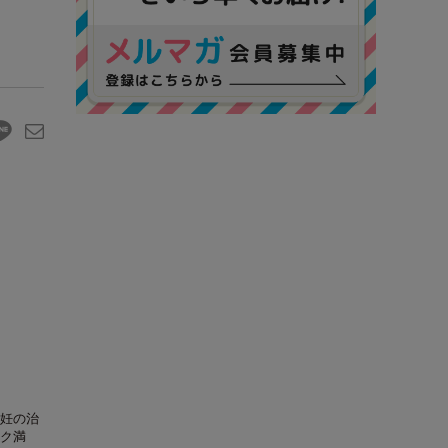
妊の治
ク満