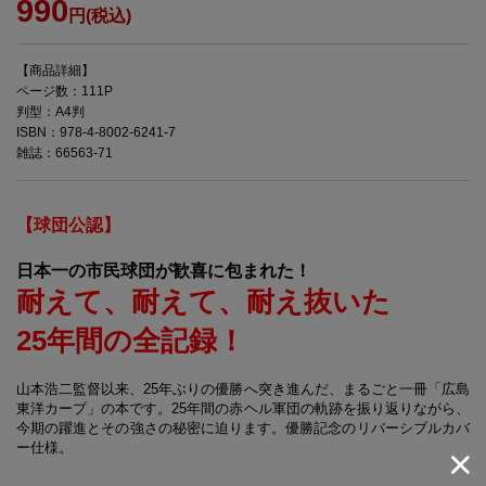
990
円(税込)
【商品詳細】
ページ数：111P
判型：A4判
ISBN：978-4-8002-6241-7
雑誌：66563-71
【球団公認】
日本一の市民球団が歓喜に包まれた！
耐えて、耐えて、耐え抜いた
25年間の全記録！
山本浩二監督以来、25年ぶりの優勝へ突き進んだ、まるごと一冊「広島
東洋カープ」の本です。25年間の赤ヘル軍団の軌跡を振り返りながら、
今期の躍進とその強さの秘密に迫ります。優勝記念のリバーシブルカバ
ー仕様。