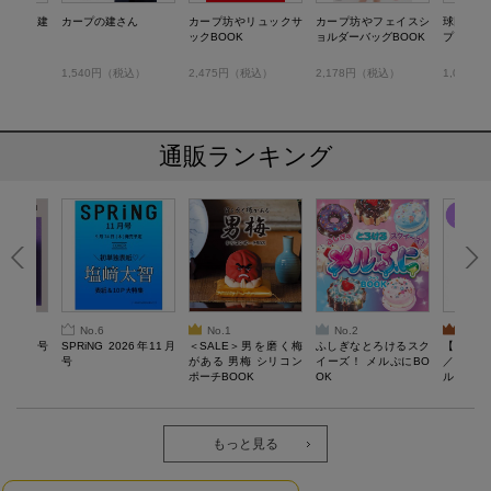
王国”再建
カープの建さん
カープ坊やリュックサ
カープ坊やフェイスシ
球団公認
ックBOOK
ョルダーバッグBOOK
プ YOUN
）
1,540円（税込）
2,475円（税込）
2,178円（税込）
1,012
通販ランキング
No.6
No.1
No.2
No.3
26年10月号
SPRiNG 2026年11月
＜SALE＞男を磨く梅
ふしぎなとろけるスク
【SAL
号
がある 男梅 シリコン
イーズ！ メルぷにBO
／Lサ
ポーチBOOK
OK
ル）【一
Recover
労回復ウ
ーネック
ツ
もっと見る