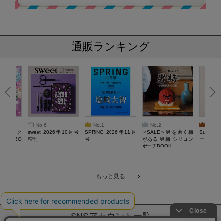
通販ランキング
No.6
No.1
No.2
No.3
ろけるスク
sweet 2026年10月号
SPRiNG 2026年11月
＜SALE＞男を磨く梅
Sumikko
ルぷにBO
増刊
号
がある 男梅 シリコン
ーツチャ
ポーチBOOK
もっと見る
SNSアカウントー覧