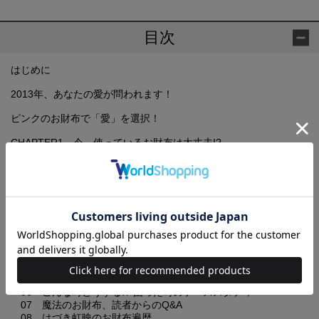
目次
はじめに
2013年、あなたの愛が問われます！
ピンクのお財布で「愛」を選択！
CHAPTER1 今、使っているお財布は大丈夫!?
自分のお財布チェックシート
01 お金の悩みがある人の特徴は？
02 お金に嫌われるお財布とは？
03 お金に愛されるお財布とは？
column 紙幣と硬貨の違いって？
CHAPTER2 思い切って、お財布を新しく！
04 お財布を買う時の心構えとは
05 機能と開運のバランスの取り方
06 こんな時どうする!? 困った時のケーススタディ
07 魔法のお財布、読者からのQ&A
08 はづき虹映のお財布遍歴