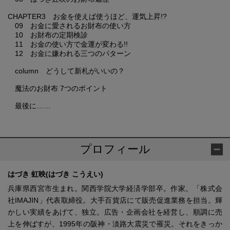
CHAPTER3 お金を使えば使うほど、運気上昇!?
09 お金に愛されるお財布の使い方
10 お財布の定期検診
11 お金の使い方で金運が変わる!!
12 お金に嫌われる三つのパターン
column どうして新札がいいの？
魔法のお財布 7つのポイント
最後に……
プロフィール
はづき 虹映(はづき こうえい)
兵庫県西宮市生まれ。関西学院大学経済学部卒。作家。「株式会
社IMAJIN」代表取締役。大手百貨店にて販売促進業務を担当。輝
かしい実績をあげて、独立。広告・企画会社を経営し、順調に売
上を伸ばすが、1995年の阪神・淡路大震災で罹災。それをきっか