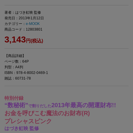
著者：はづき虹映 監修
発売日：2013年1月12日
カテゴリー：
e-MOOK
商品コード：12803801
3,143
円(税込)
【商品詳細】
ページ数：64P
判型：A4判
ISBN：978-4-8002-0469-1
雑誌：60731-78
特別付録
“数秘術”
2013年最高の開運財布!!
で割りだした
お金を呼びこむ魔法のお財布(R)
プレシャスピンク
はづき虹映 監修