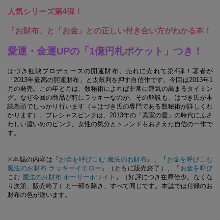
人気シリーズ第4弾！
「お財布」と「お金」との正しい付き合い方がわかる本！
愛運・金運UPの「1億円札ポケット」つき！
はづき虹映プロデュースの開運財布、売れに売れて第4弾！著者が
「2013年最高の開運財布」と太鼓判を押す自信作です。今回は2013年1
月の発売。この年と月は、数秘術によれば非常に運気の高まるタイミン
グ。なぜ今回の商品が特にラッキーなのか、その解説も、はづき氏が本
誌巻頭でしっかり行います（＝はづき氏の専門である数秘術が詳しくわ
かります）。プレシャスピンクは、2013年の「真実の愛」の時代にふさ
わしい濃いめのピンク。女性の気分とトレンドもおさえた自信の一作で
す。
※本誌の内容は『
お金を呼びこむ 魔法のお財布
』、『
お金を呼びこむ
魔法のお財布 ラッキーイエロー
』（ともに販売終了）、『
お金を呼び
こむ 魔法のお財布 ホーリーホワイト
』（好評につき在庫僅少。なくな
り次第、販売終了）と一部を除き、すべて同じです。本誌では付録のお
財布の色が違います。