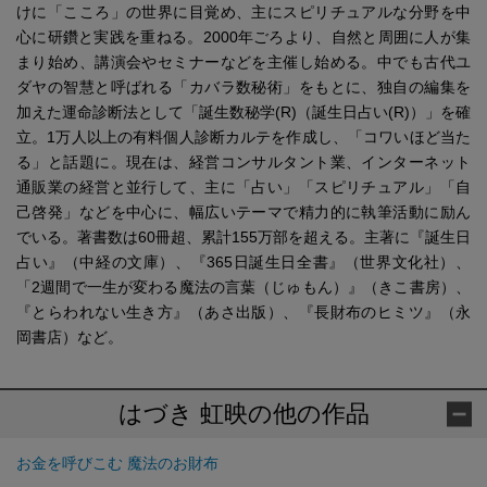
けに「こころ」の世界に目覚め、主にスピリチュアルな分野を中
心に研鑽と実践を重ねる。2000年ごろより、自然と周囲に人が集
まり始め、講演会やセミナーなどを主催し始める。中でも古代ユ
ダヤの智慧と呼ばれる「カバラ数秘術」をもとに、独自の編集を
加えた運命診断法として「誕生数秘学(R)（誕生日占い(R)）」を確
立。1万人以上の有料個人診断カルテを作成し、「コワいほど当た
る」と話題に。現在は、経営コンサルタント業、インターネット
通販業の経営と並行して、主に「占い」「スピリチュアル」「自
己啓発」などを中心に、幅広いテーマで精力的に執筆活動に励ん
でいる。著書数は60冊超、累計155万部を超える。主著に『誕生日
占い』（中経の文庫）、『365日誕生日全書』（世界文化社）、
「2週間で一生が変わる魔法の言葉（じゅもん）』（きこ書房）、
『とらわれない生き方』（あさ出版）、『長財布のヒミツ』（永
岡書店）など。
はづき 虹映の他の作品
お金を呼びこむ 魔法のお財布