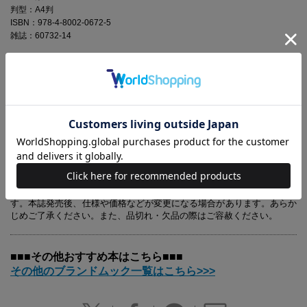
判型：A4判
ISBN：978-4-8002-0672-5
雑誌：60732-14
ベストセラー絵本「くまのがっこう」シリーズで、ジャッキーのいもう
と分として人気のキャラクター「ルル＆ロロ」が主役のブランドムッ
ク。2013年1月よりNHK･Eテレでアニメ化されたルルとロロを、詳しく
紹介＆新作のグッズ等も大公開。また、作者・あだちなみさん（絵）の
新作イラストを多数収録し、絵本ファンにもうれしい内容です。付録
は、ルル＆ロロの顔をアップリケしたポーチ（サイズ約：タテ12.5×ヨ
コ20×マチ7cm）。モコモコの手触りに癒されます！
※本誌掲載の情報は、2012年12月28日現在の編集部調べによるもので
す。本誌発売後、仕様や価格などが変更になる場合があります。あらか
じめご了承ください。また、品切れ・欠品の際はご容赦ください。
■■■その他おすすめ本はこちら■■■
その他のブランドムック一覧はこちら>>>