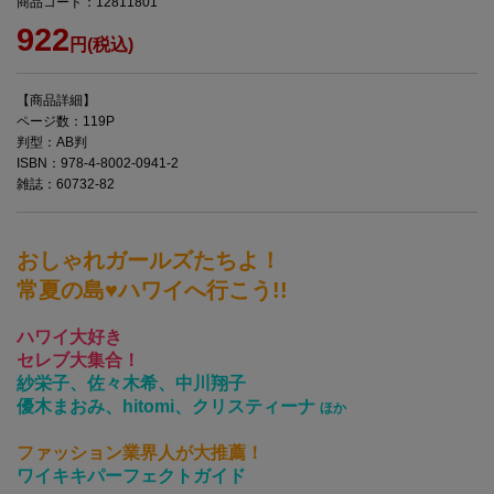
商品コード：12811801
922
円(税込)
【商品詳細】
ページ数：119P
判型：AB判
ISBN：978-4-8002-0941-2
雑誌：60732-82
おしゃれガールズたちよ！
常夏の島♥ハワイへ行こう!!
ハワイ大好き
セレブ大集合！
紗栄子、佐々木希、中川翔子
優木まおみ、hitomi、クリスティーナ
ほか
ファッション業界人が大推薦！
ワイキキパーフェクトガイド