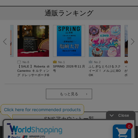
通販ランキング
No.6
No.1
No.2
No.3
6年9月号
【SALE】Roberta di
SPRiNG 2026年11月
ふしぎなとろけるスク
＜SAL
Camerino キルティン
号
イーズ！ メルぷにBO
がある 
グ ドレッサーポーチB
OK
ポーチBO
OOK
もっと見る
SNSアカウントー覧
サイトマップ
公式通販ご利用ガイド