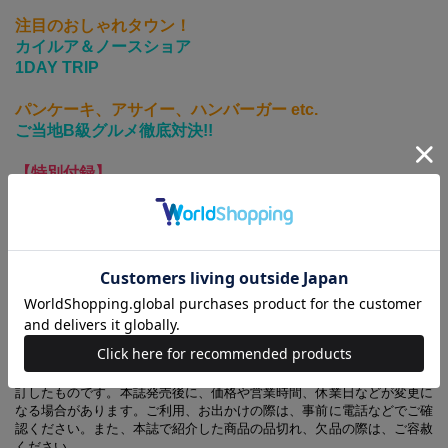
注目のおしゃれタウン！
カイルア＆ノースショア
1DAY TRIP
パンケーキ、アサイー、ハンバーガー etc.
ご当地B級グルメ徹底対決!!
【特別付録】
取り外して持ち歩けるマップ付き
2012年8月に小社より刊行したe-MOOK『sweet特別編集 恋するハワ
イ』の改訂版です。
今回はハワイで開催されるイベントを網羅した年間カレンダーを新たに
加えました。またスウィートで現在大人気のタレント紗栄子in HAWAII
を新たに加え、彼女の好きなショップやお気に入りの場所を紹介し、更
におしゃれ感とトレンド感をアップさせたキャッチーな内容になってい
ます！
※本誌掲載の情報は、2012年6月の編集部調べを元に、2013年3月に改
訂したものです。本誌発売後に、価格や営業時間、休業日などが変更に
なる場合があります。ご利用、お出かけの際は、事前に電話などでご確
認ください。また、本誌で紹介した商品の品切れ、欠品の際は、ご容赦
ください。