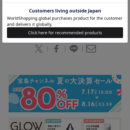
貼る、消す、切る、綴じる、記入、デジタル。文房具メーカーはもちろ
ん、文房具に一家言をもつ目利きが、本気で使い心地を吟味してNo.1文
房具を決定します！
※本誌の情報は、2013年7月現在の編集部調べによるものです。本誌発
売後、仕様や価格などが変更になる場合があります。あらかじめご了承
ください。また、品切れ・欠品の際はご容赦ください。