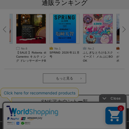
通販ランキング
No.6
No.1
No.2
No.3
6年9月号
【SALE】Roberta di
SPRiNG 2026年11月
ふしぎなとろけるスク
＜SAL
Camerino キルティン
号
イーズ！ メルぷにBO
がある 
グ ドレッサーポーチB
OK
ポーチBO
OOK
もっと見る
SNSアカウントー覧
サイトマップ
公式通販ご利用ガイド
プライバシーポリシー
特定商取引法に基づく表記