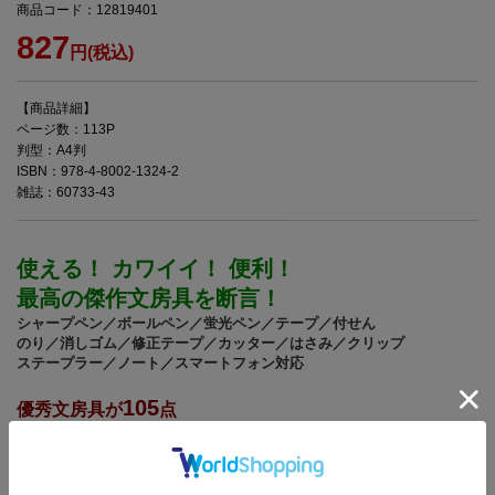
商品コード：12819401
827
円(税込)
【商品詳細】
ページ数：113P
判型：A4判
ISBN：978-4-8002-1324-2
雑誌：60733-43
使える！ カワイイ！ 便利！
最高の傑作文房具を断言！
シャープペン／ボールペン／蛍光ペン／テープ／付せん
のり／消しゴム／修正テープ／カッター／はさみ／クリップ
ステープラー／ノート／スマートフォン対
応
105
優秀文房具が
点
一挙登場！
モノ雑誌No.1のMonoMaxが選ぶ「文房具大賞」。ジャンルは、書く、