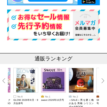
通販ランキング
No.6
No.1
No.2
No.3
ろけるスク
GLOW 2026年8月・9
sweet 2026年10月号
＜SALE＞男を磨く梅
SPRiNG
ルぷにBO
月合併号
がある 男梅 シリコン
号
ポーチBOOK