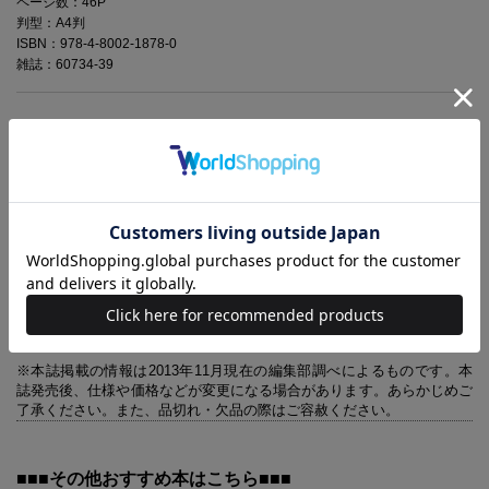
ページ数：46P
判型：A4判
ISBN：978-4-8002-1878-0
雑誌：60734-39
疲れない、腰が痛くならない、おしゃれ！とママの間で大人気の抱っこ
ひも「エルゴベビー」。ハワイ在住のデザイナー、カリン・フロスト自
身の育児体験から開発された抱っこひもで、赤ちゃんの体重を両肩と腰
にバランスよく分散させる構造なので、長時間つけていても負担になり
ません。エルゴベビーのおかげでママの行動範囲が広がったのも人気の
秘密。エルゴベビーは機能だけではなく、デザイン、カラバリも豊富で
ファッションピープルの間で話題で憧れのブランド。この人気の抱っこ
ひもでママとベビーのライフスタイルがより快適で、素敵なものに。新
作商品も交えてたっぷりご紹介します。付録は、抱っこひもをくるくる
丸めて収納できるブランド公認のエルゴベビー収納パックです。ママ・
パパの「欲しい！」という声で生まれました。
※本誌掲載の情報は2013年11月現在の編集部調べによるものです。本
誌発売後、仕様や価格などが変更になる場合があります。あらかじめご
了承ください。また、品切れ・欠品の際はご容赦ください。
■■■その他おすすめ本はこちら■■■