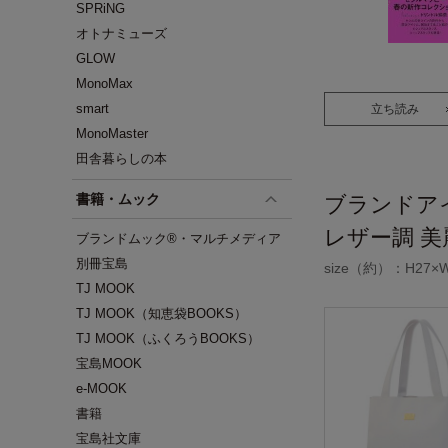
SPRiNG
オトナミューズ
GLOW
MonoMax
smart
立ち読み
MonoMaster
田舎暮らしの本
書籍・ムック
ブランドア
レザー調 美
ブランドムック®・マルチメディア
別冊宝島
size（約）：H27×W
TJ MOOK
TJ MOOK（知恵袋BOOKS）
TJ MOOK（ふくろうBOOKS）
宝島MOOK
e-MOOK
書籍
宝島社文庫