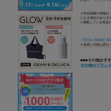
※本誌掲載の情報は、
になる場合がありま
※掲載している商品
『
CECIL McBEE 2014
※表紙と付録は異な
■■■その他おす
その他のブランド