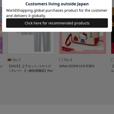
No.3
No.4
メ
【SALE】上下セット／Lサイズ
InRed 2026年10月号増刊
【
（グレー）【一般医療機器】Rec
ル
overypro Lab. 疲労回復ウェア 長
O
袖クルーネック・ロングパンツ