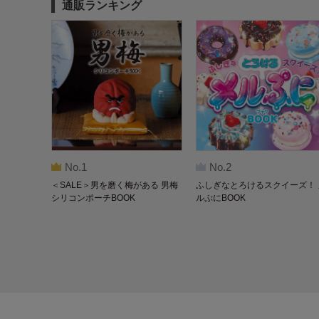
通販ランキング
No.1
No.2
＜SALE＞男を磨く梅がある 男梅
ふしぎなとろけるスクイーズ！ 
シリコンポーチBOOK
ルぷにBOOK