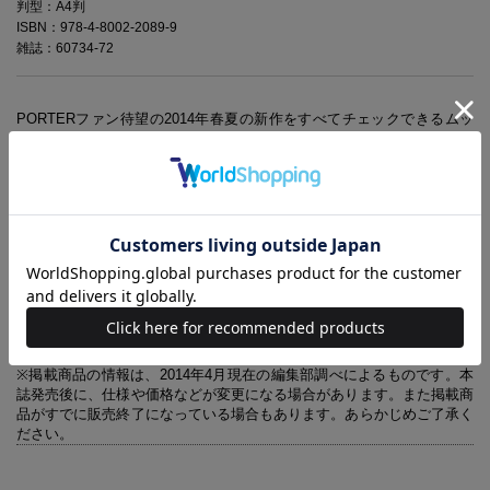
判型：A4判
ISBN：978-4-8002-2089-9
雑誌：60734-72
PORTERファン待望の2014年春夏の新作をすべてチェックできるムッ
クです。今年はPORTERのアイコン、“タンカー”シリーズが30周年を迎
え、これを記念した新色、シルバーグレーコレクションも全アイテム見
せます。ブランドアイテム特別付録は、クラッチバッグとしても持てる
レザーマルチケース。クラシックな封筒のようなルックスにこだわり、
男女を問わず使えるデザインに仕上げました。また、人気俳優たちが紹
介する「I♥PORTER」や、シーンに合わせたPORTERバッグの選び
方、職業別のビジネススタイルの作り方、女性タレント・モデルたちお
すすめのモテスタイル、そしてバッグのメンテナンス方法など、楽しい
ファッション企画も盛りだくさんです。
※本誌に掲載している商品の価格はすべて消費税抜きで表示してありま
す。ご購入の際は別途消費税がかかります。
※掲載商品の情報は、2014年4月現在の編集部調べによるものです。本
誌発売後に、仕様や価格などが変更になる場合があります。また掲載商
品がすでに販売終了になっている場合もあります。あらかじめご了承く
ださい。