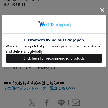
雑誌：60735-84
北欧の人気陶芸家、リサラーソンの付録付きブランドムックが登場。リ
サラーソンの作品が生まれるスウェーデンの工房や博物館、ショップを
取材。近年、日本のブランドとともに制作を手がけるジャパンシリーズ
の制作現場も訪れ、リサラーソンこだわりの「ものづくり」をたっぷり
とお届けします。その他、最新情報満載の誌面はファンならずとも見逃
せません。付録はマイキーのたっぷりサイズのがま口ポーチです。
※本誌に掲載した内容は、2014年1月～5月に取材・調査したもので
す。本誌発売後に掲載内容・価格ほか、各種データは変更される場合が
あります。また、掲載商品がすでに販売終了となっている場合もありま
す。品切れ、欠品の際はご容赦ください。
※表示価格は、すべて消費税抜きです。
■■■その他おすすめ本はこちら■■■
その他のブランドムック一覧はこちら>>>