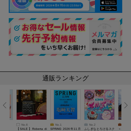
通販ランキング
No.6
No.1
No.2
No.3
6年9月号
【SALE】Roberta di
SPRiNG 2026年11月
ふしぎなとろけるスク
＜SAL