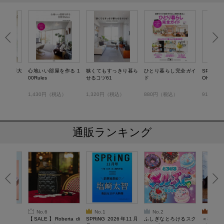
片づけが大
心地いい部屋を作る 1
狭くてもすっきり暮ら
ひとり暮らし完全ガイ
SPRiN
納教室
00Rules
せるコツ61
ド
OK 201
税込）
1,430円（税込）
1,320円（税込）
880円（税込）
913円（
通販ランキング
No.6
No.1
No.2
No.3
6年9月号
【SALE】Roberta di
SPRiNG 2026年11月
ふしぎなとろけるスク
＜SAL