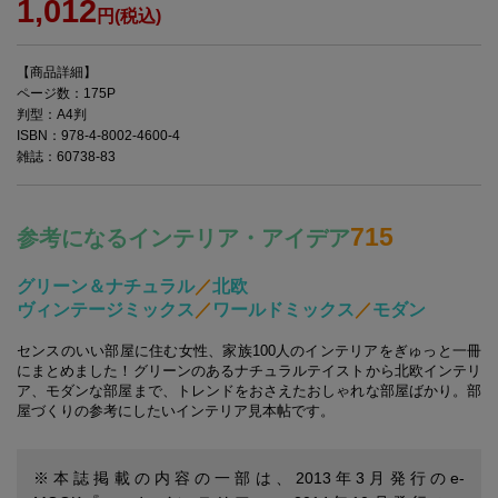
1,012
円(税込)
【商品詳細】
ページ数：175P
判型：A4判
ISBN：978-4-8002-4600-4
雑誌：60738-83
715
参考になるインテリア・アイデア
グリーン＆ナチュラル
／
北欧
ヴィンテージミックス
／
ワールドミックス
／
モダン
センスのいい部屋に住む女性、家族100人のインテリアをぎゅっと一冊
にまとめました！グリーンのあるナチュラルテイストから北欧インテリ
ア、モダンな部屋まで、トレンドをおさえたおしゃれな部屋ばかり。部
屋づくりの参考にしたいインテリア見本帖です。
※本誌掲載の内容の一部は、2013年3月発行のe-