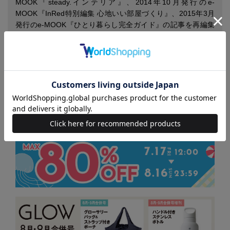
MOOK『steady.インテリア』、2014年10月発行のe-
MOOK『InRed特別編集 心地いい部屋づくり』、2015年3月
発行のe-MOOK『ひとり暮らし完全ガイド』の記事を再編集
したものです。