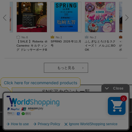
No.6
No.1
No.2
No.3
6年9月号
【SALE】Roberta di
SPRiNG 2026年11月
ふしぎなとろけるスク
＜SAL
Camerino キルティン
号
イーズ！ メルぷにBO
がある 
グ ドレッサーポーチB
OK
ポーチBO
OOK
もっと見る
SNSアカウントー覧
サイトマップ
公式通販ご利用ガイド
プライバシーポリシー
特定商取引法に基づく表記
Copyright (c) TAKARAJIMASHA,Inc. All Rights Reserved.