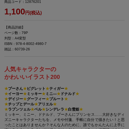
商品コード：12876201
1,100
円(税込)
【商品詳細】
ページ数：79P
判型：A4変型
ISBN：978-4-8002-4980-7
雑誌：60739-26
人気キャラクターの
かわいいイラスト200
★
プーさん
★
ピグレット
★
ティガー
★
★
イーヨー
★
ミッキー
★
ミニ―
★
ドナルド
★
★
デイジー
★
グーフィー
★
プルート
★
★
チップとデール
★
アリエル
★
★
ラプンツェル
★
ベル
★
シンデレラ
★
白雪姫
★
ミッキー、ミニー、ドナルド、プーさんにプリンセス……大好きなディ
ズニーキャラクターたちを、メモや付箋、手帳に自分で描きたい！と思
ったことはありませんか？そんな人のために、誰でもかんたんに上手に