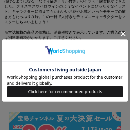
描けるようになる「なぞり描きドリル付き」のイラスト練習帳ができま
した。クリスマスやハロウィンのようなイベントにぴったりなイラス
ト、キャラクターに添えてもかわいいお花やお城といったモチーフの描
き方もたっぷり収録。この一冊で大好きなディズニーキャラクターをマ
スターしちゃいましょう！
※本誌掲載の商品の価格は、消費税抜きで表示しています。ご購入の際
は別途消費税がかかります。ご注意ください。
※記載している情報は、2015年12月下旬現在の編集部調べによるもので
す。本誌発売後、仕様や価格が変更になる場合があります。あらかじめ
ご了承ください。また、品切れ・欠品や廃番の際はご容赦ください。
(C)2016 Disney
(C)
Disney
. Based on the “Winnie the Pooh” works by A.A. Milne and E.H. Shepard.