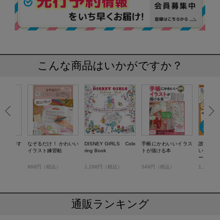
こんな商品はいかがですか？
ラストがす
なぞるだけ！ かわいい
DISNEY GIRLS Colo
手帳にかわいいイラス
誰でもカ
イラスト練習帖
ring Book
トが描ける本
いく描け
ー・ガー
）
968円（税込）
1,298円（税込）
549円（税込）
1,100
通販ランキング