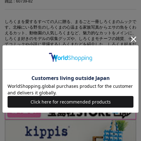
雑誌：60739-82
しろくまを愛するすべての人に贈る、まるごと一冊しろくまのムックで
す。北極にいる野生のしろくまの心温まる家族写真からエサの魚をくわ
えるカット、動物園の人気しろくまなど、魅力的なカットをメインに、
しろくま好きのモデルの収集グッズや、しろくまモチーフの雑貨、そし
てコミックや小説に登場するしろくまなどを紹介した、しろくま好きだ
けでなく、「癒やし」を求める人たちにピッタリの一冊です。
※掲載している商品の価格は消費税抜き表示です。
※本誌掲載の情報は2016年5月現在の編集部調べによるものです。本誌
発売後、仕様や価格などが変更になる場合があります。あらかじめご了
承ください。また、品切れ・欠品の際はご容赦ください。