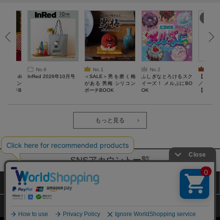
No.6
No.1
No.2
No.3
erta di
InRed 2026年10月号
＜SALE＞男を磨く梅
ふしぎなとろけるスク
【SAL
 キルティン
がある 男梅 シリコン
イーズ！ メルぷにBO
／Lサイ
ーポーチB
ポーチBOOK
OK
【一般医療
verypro
ウェア 
ク・ロン
もっと見る
SNSアカウントー覧
サイトマップ
公式通販ご利用ガイド
プライバシーポリシー
特定商取引法に基づく表記