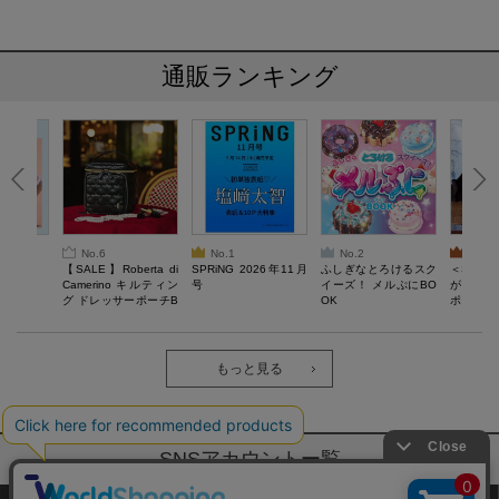
通販ランキング
No.6
No.1
No.2
No.3
6年9月号
【SALE】Roberta di
SPRiNG 2026年11月
ふしぎなとろけるスク
＜SAL
Camerino キルティン
号
イーズ！ メルぷにBO
がある 
グ ドレッサーポーチB
OK
ポーチBO
OOK
もっと見る
SNSアカウントー覧