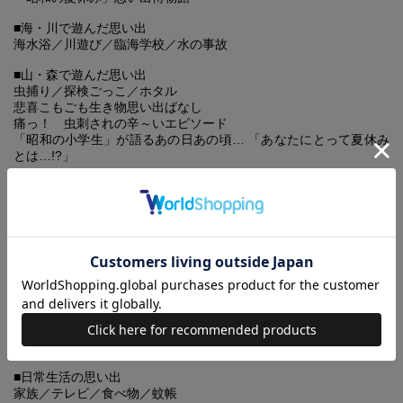
■海・川で遊んだ思い出
海水浴／川遊び／臨海学校／水の事故
■山・森で遊んだ思い出
虫捕り／探検ごっこ／ホタル
悲喜こもごも生き物思い出ばなし
痛っ！ 虫刺されの辛～いエピソード
「昭和の小学生」が語るあの日あの頃… 「あなたにとって夏休み
とは…!?」
■近所で遊んだ思い出
プール／秘密基地／子ども会
田んぼ、神社、家の中…etc いろんな場所が遊び場だった
夏休み「いたずら伝説」
■夏休みイベントの思い出
縁日・夏祭り／花火／ラジオ体操／お盆／家族でお出かけ／大阪
万博
楽しかった縁日の屋台たち
懐かしの花火コレクション
夏休みに行きたい ローカル線の旅
■日常生活の思い出
家族／テレビ／食べ物／蚊帳