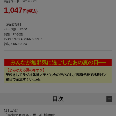
商品コード：20145001
1,047
円(税込)
【商品詳細】
ページ数：127P
判型：B5変型
ISBN：978-4-7966-5899-7
雑誌：66083-24
みんなが無邪気に過ごしたあの夏の日──
【よみがえる夏のキオク】
早起きしてラジオ体操／子ども会の肝だめし／臨海学校で枕投げ／
縁日で金魚すくい…etc
目次
はじめに
「昭和の夏休み」思い出博物館