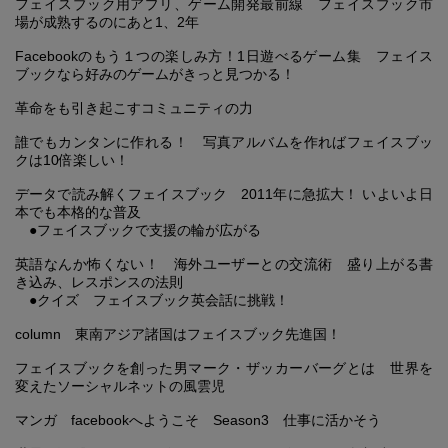
フェイスブック用アプリ、ゲーム開発最前線 フェイスブック市
場が成熟するのにあと1、2年
Facebookのもう１つの楽しみ方！1日遊べるゲーム集 フェイス
ブックなら好みのゲームがきっと見つかる！
革命をも引き起こすコミュニティの力
誰でもカンタンに作れる！ 写真アルバムを作ればフェイスブッ
クは10倍楽しい！
データで読み解くフェイスブック 2011年に急拡大！ いよいよ日
本でも本格的な普及
●フェイスブックで支援の輪が広がる
英語なんか怖くない！ 海外ユーザーとの交流術 盛り上がる書
き込み、レスポンスの法則
●クイズ フェイスブック英会話に挑戦！
column 東南アジア諸国はフェイスブック先進国！
フェイスブックを創った男マーク・ザッカーバーグとは 世界を
変えたソーシャルネットの風雲児
マンガ facebookへようこそ Season3 仕事に活かそう