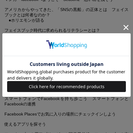
アメリカからやってきた、「SNSの黒船」の正体とは フェイス
ブックとは何者なのか？
●ホリエモンが語る
フェイスブック時代に求められるリテラシーとは？
●実名ゆえに発生した海外フェイスブック事件簿
ソーシャルネットワークの達人に学ぶ 私ならではのフェイスブ
ック術
個人活用術(1) 樺沢紫苑さん・精神科医 自分の得意な分野を
発信して「いいね！」を集める
個人活用術(2) 松川哲子さん（仮名）・女子大生 「7つの顔」
をもつ女子大生
個人活用術(3) 小山龍介さん・広告プロデューサー 未登録ユ
ーザーへも情報発信
…ほか
スマートフォンでFacebookを持ち歩こう スマートフォンと
Facebookの連携
Facebook Placesでお気に入りの場所にチェックインしよう
使えるアプリを探そう