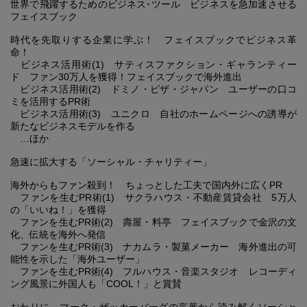
世界で飛躍するためのビジネス･ツール ビジネスを急加速させる
フェイスブック
時代を先取りする企業に学ぶ！ フェイスブックでビジネス革
命！
ビジネス活用術(1) サティスファクション・ギャランティー
ド ファン30万人を獲得！フェイスブックで海外進出
ビジネス活用術(2) ドミノ・ピザ・ジャパン ユーザーの口コ
ミを活用するPR術
ビジネス活用術(3) ユニクロ 自社のホームページへの誘導が
新たなビジネスモデルを作る
…ほか
急速に拡大する「ソーシャル・チャリティー」
海外からもファン殺到！ ちょっとした工夫で国内外に広くPR
ファンを生むPR術(1) サクラハウス・不動産賃貸会社 5万人
の「いいね！」を獲得
ファンを生むPR術(2) 壽屋・料亭 フェイスブックで金沢の文
化、伝統を海外へ発信
ファンを生むPR術(3) ナカムラ・製菓メーカー 海外進出の可
能性を示した「海外ユーザー」
ファンを生むPR術(4) フルハウス・音楽スタジオ レコーディ
ング風景に外国人も「COOL！」と賞賛