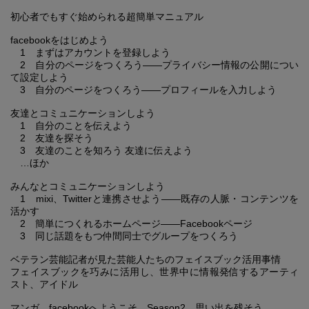
初心者でもすぐ始められる超簡単マニュアル
facebookをはじめよう
1 まずはアカウントを登録しよう
2 自分のページをつくろう――プライバシー情報の公開につい
て設定しよう
3 自分のページをつくろう――プロフィールを入力しよう
友達とコミュニケーションしよう
1 自分のことを伝えよう
2 友達を探そう
3 友達のことを知ろう 友達に伝えよう
…ほか
みんなとコミュニケーションしよう
1 mixi、Twitterと連携させよう――既存の人脈・コンテンツを
活かす
2 簡単につくれるホームページ――Facebookページ
3 同じ話題をもつ仲間同士でグループをつくろう
ベテラン芸能記者が見た芸能人たちのフェイスブック活用事情
フェイスブックを巧みに活用し、世界中に情報発信するアーティ
スト、アイドル
マンガ facebookへようこそ Season2 思い出を残そう