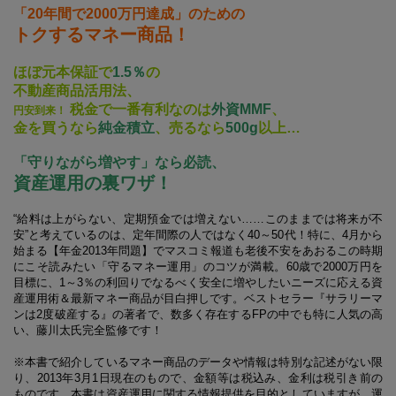
「20年間で2000万円達成」のための
トクするマネー商品！
ほぼ元本保証で
1.5％
の
不動産商品活用法、
税金で一番有利なのは
外資MMF
、
円安到来！
金を買うなら
純金積立
、売るなら
500g
以上…
「守りながら増やす」なら必読、
資産運用の裏ワザ！
“給料は上がらない、定期預金では増えない……このままでは将来が不
安”と考えているのは、定年間際の人ではなく40～50代！特に、4月から
始まる【年金2013年問題】でマスコミ報道も老後不安をあおるこの時期
にこそ読みたい「守るマネー運用」のコツが満載。60歳で2000万円を
目標に、1～3％の利回りでなるべく安全に増やしたいニーズに応える資
産運用術＆最新マネー商品が目白押しです。ベストセラー『サラリーマ
ンは2度破産する』の著者で、数多く存在するFPの中でも特に人気の高
い、藤川太氏完全監修です！
※本書で紹介しているマネー商品のデータや情報は特別な記述がない限
り、2013年3月1日現在のもので、金額等は税込み、金利は税引き前の
ものです。本書は資産運用に関する情報提供を目的としていますが、運