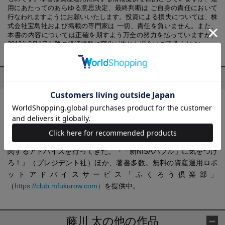
用にあたってのあらゆる意思決定、最終判断は ご自身の責任において
行なわれますようにお願いいたします。投資による損失については、株
式会社宝島社および掲載の専門家は 一切、責任を負いません。また、
本書の内容については正確を期すよう万全の努力を払っていますが、
2013年3月1日以降の経済情勢に変化が生じた場合はご了承ください。
プロフィール
藤川 太(ふじかわ ふとし)
生活デザイン株式会社代表取締役。慶應義塾大学大学院理工学研
究科を修了後、自動車会社で燃料電池自動車の研究開発に従事。
その後2001年に家計の見直し相談センターを設立し、資産形成に
関するアドバイスを行ってきた。『「新NISAバブル」に気をつけ
ろ！』（プレジデント社）ほか、著書多数。無料の資産運用ロボ
ットアドバイスサービス「ふくろう倶楽部」
（
https://club.mfukurow.com）
を提供中。
藤川 太の他の作品