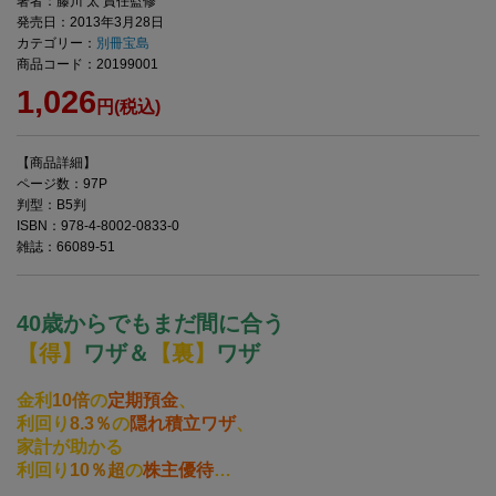
著者：藤川 太 責任監修
発売日：2013年3月28日
カテゴリー：
別冊宝島
商品コード：20199001
1,026
円(税込)
【商品詳細】
ページ数：97P
判型：B5判
ISBN：978-4-8002-0833-0
雑誌：66089-51
40歳からでもまだ間に合う
【得】
ワザ＆
【裏】
ワザ
金利
10倍
の
定期預金
、
利回り
8.3％
の
隠れ積立ワザ
、
家計が助かる
利回り
10％超
の
株主優待
…