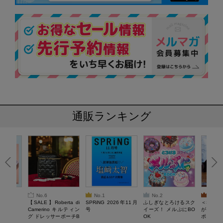
通販ランキング
No.6
No.1
No.2
No.3
6年9月号
【SALE】Roberta di
SPRiNG 2026年11月
ふしぎなとろけるスク
＜SAL
Camerino キルティン
号
イーズ！ メルぷにBO
がある 
グ ドレッサーポーチB
OK
ポーチBO