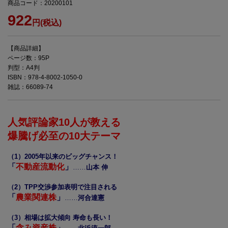
商品コード：20200101
922
円(税込)
【商品詳細】
ページ数：95P
判型：A4判
ISBN：978-4-8002-1050-0
雑誌：66089-74
人気評論家10人が教える
爆騰げ必至の10大テーマ
（1）2005年以来のビッグチャンス！
「
不動産流動化
」
……
山本 伸
（2）TPP交渉参加表明で注目される
「
農業関連株
」
……
河合達憲
（3）相場は拡大傾向 寿命も長い！
「
含み資産株
」