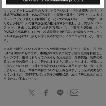
株ムックでナンバーワンの売上を記録した別冊宝島『アベノミクス相場
が来た！バブル再来で騰がる株100銘柄』の続編が登場！今回は巻頭
に、カブドットコム証券の人気ストラテジスト・河合達憲氏×カリスマ
株式評論家山本伸、名株式評論家・北浜流一郎氏×『夕刊フジ』の株-1
グランプリで優勝した西村剛氏という2大対談を収録。テーマ別に、当
たると評判の10人の株式評論家の推奨銘柄を掲載し、より内容をパワー
アップ。巻末には2005年の新興市場バブルで資産を500倍にした
DAIBOUCHOU氏をはじめ、株式投資で1億円稼いだ猛者などのスペシ
ャル座談会も収録。誰もが億万長者になれるノウハウがつまった一冊で
す。
※本書で紹介している株価データや情報は特に注記がない限り、2013年
3月25日現在のものです。本書は株式投資に関する情報提供を目的とし
たものです。投資にあたってのあらゆる意思決定、最終判断、実際の売
買はご自身の責任において行われますようお願いいたします。投資によ
る損失については、（株）宝島社および掲載の専門家は一切、責任を負
いません。また、本書の内容については正確を期すよう万全の努力を払
っていますが、2013年3月25日以降の相場状況、経済情勢に変化が生じ
た場合はご了承ください。