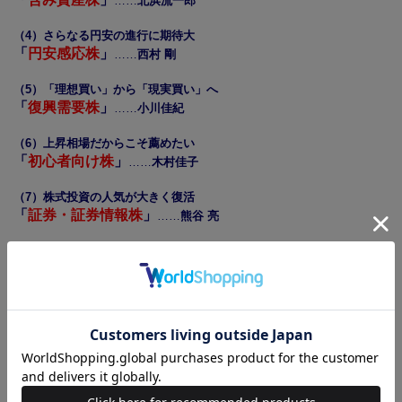
……
北浜流一郎
（4）さらなる円安の進行に期待大
「
円安感応株
」
……
西村 剛
（5）「理想買い」から「現実買い」へ
「
復興需要株
」
……
小川佳紀
（6）上昇相場だからこそ薦めたい
「
初心者向け株
」
……
木村佳子
（7）株式投資の人気が大きく復活
「
証券・証券情報株
」
……
熊谷 亮
（8）「危機に強い銘柄」に目を向けよ！
「
マクロ市場
」
……
黒岩 泰
（9）「高値追い銘柄」は投資家の宝物
「
高値追い銘柄
」
……
天海源一郎
（10）「3本の矢」に沿ったテーマ株に注目
「
中小型株・新興市場
」
……
中村孝也