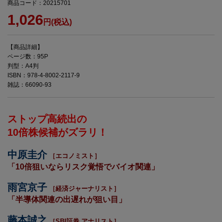
商品コード：20215701
1,026
円(税込)
【商品詳細】
ページ数：95P
判型：A4判
ISBN：978-4-8002-2117-9
雑誌：66090-93
ストップ高続出の
10倍株候補がズラリ！
中原圭介
［エコノミスト］
「10倍狙いならリスク覚悟でバイオ関連」
雨宮京子
［経済ジャーナリスト］
「半導体関連の出遅れが狙い目」
藤本誠之
［SBI証券 アナリスト］