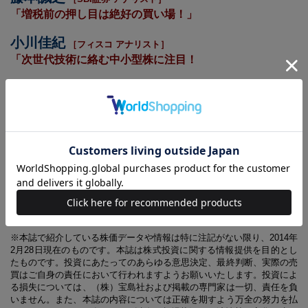
「増税前の押し目は絶好の買い場！」
小川佳紀
［フィスコ アナリスト］
「次世代技術に絡む中小型株に注目！
ほか、人気アナリスト・評論家10名が10倍株候補を大紹
介！
NISAがはじまり、100万円以内で買え、大化けしそうな中小型の割安株
が人気化しています。ラジオNIKKEIの人気キャスターで『相場ローテ
ーションを読んでお金を増やそう』の著者、岡崎良介氏や松井証券の人
気アナリストの窪田朋一郎氏による今後の相場展望をはじめ、流行しつ
つあるテーマで10倍になりそうな株を、中原圭介、雨宮京子、小川佳紀
（フィスコ）、藤本誠之（SBI証券）など有名株式評論家10人にテーマ
を掲げて推奨してもらいます。10倍株発掘のカリスマ朝香友博氏の「過
去の10倍株にみる傾向と対策」も大公開！
※本誌で紹介している株価データや情報は特に注記がない限り、2014年
2月28日現在のものです。本誌は株式投資に関する情報提供を目的とし
たものです。投資にあたってのあらゆる意思決定、最終判断、実際の売
買はご自身の責任において行われますようお願いいたします。投資によ
る損失については、（株）宝島社および掲載の専門家は一切、責任を負
いません。また、本誌の内容については正確を期すよう万全の努力を払