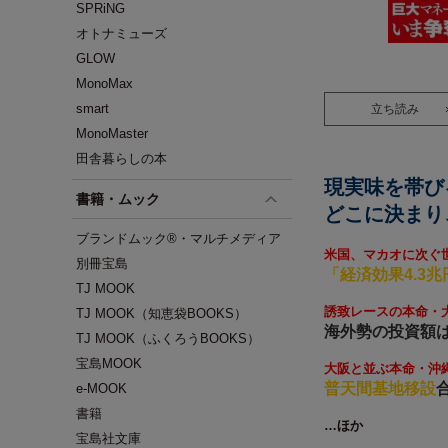
SPRiNG
オトナミューズ
GLOW
MonoMax
smart
立ち読み
MonoMaster
田舎暮らしの本
現実味を帯び
書籍・ムック
どこに決まり
ブランドムック®・マルチメディア
米国、マカオに次ぐ
別冊宝島
「経済効果4.3兆
TJ MOOK
誘致レースの本命・
TJ MOOK（知恵袋BOOKS）
海外勢の投資額
TJ MOOK（ふくろうBOOKS）
宝島MOOK
大阪と並ぶ本命・沖
普天間基地移設
e-MOOK
書籍
…ほか
宝島社文庫