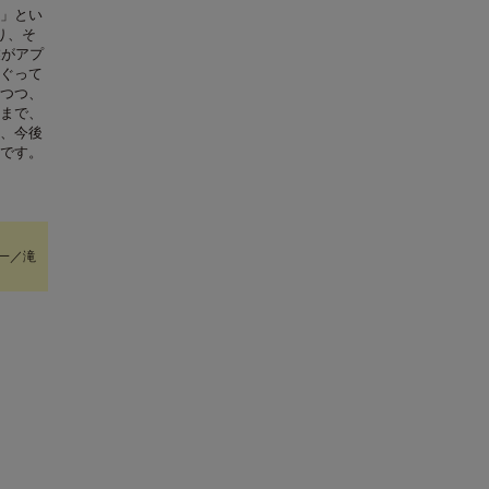
実」とい
り、そ
業がアプ
ぐって
つつ、
まで、
、今後
です。
一／滝