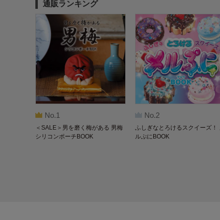
通販ランキング
No.1
No.2
＜SALE＞男を磨く梅がある 男梅
ふしぎなとろけるスクイーズ！ 
シリコンポーチBOOK
ルぷにBOOK