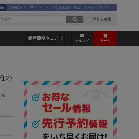
通販
ご利用ガイド
FAQ
マイページ
会員登録・修正
ログイン
ログアウト
詳しく検索
疲労回復ウェア
メルマガ
カート
利権の
まる！