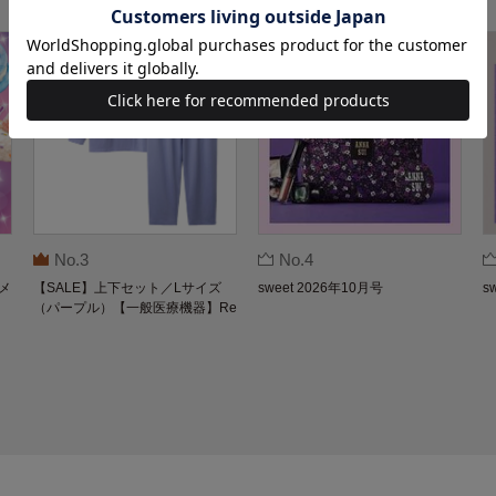
No.3
No.4
メ
【SALE】上下セット／Lサイズ
sweet 2026年10月号
s
（パープル）【一般医療機器】Re
coverypro Lab. 疲労回復ウェア 長
袖クルーネック・ロングパンツ