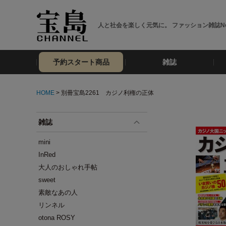
人と社会を楽しく元気に。 ファッション雑誌No
予約スタート商品
雑誌
HOME
> 別冊宝島2261 カジノ利権の正体
雑誌
mini
InRed
大人のおしゃれ手帖
sweet
素敵なあの人
リンネル
otona ROSY