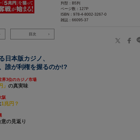
判型：B5判
ページ数：127P
ISBN：978-4-8002-3267-0
雑誌：66095-37
目次
る日本版カジノ、
、誰が利権を握るのか!?
世界3位のカジノ市場
円」
の真実味
大阪
は
1兆円？
縄
合意の見返り