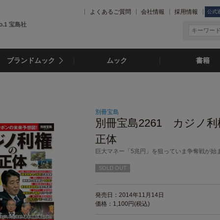
よくあるご質問
会社情報
採用情報
公式
.1 宝島社
ブランドムック
ムック
書籍
別冊宝島
別冊宝島2261 カジノ
正体
巨大マネー「5兆円」を狙っていま争奪戦が始
SOLD OUT
発売日：2014年11月14日
価格：1,100円(税込)