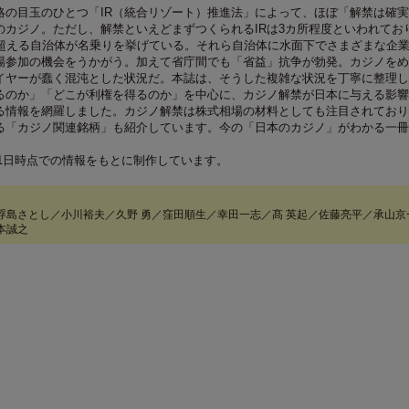
略の目玉のひとつ「IR（統合リゾート）推進法」によって、ほぼ「解禁は確
のカジノ。ただし、解禁といえどまずつくられるIRは3カ所程度といわれてお
を超える自治体が名乗りを挙げている。それら自治体に水面下でさまざまな企
場参加の機会をうかがう。加えて省庁間でも「省益」抗争が勃発。カジノをめ
イヤーが蠢く混沌とした状況だ。本誌は、そうした複雑な状況を丁寧に整理し
るのか」「どこが利権を得るのか」を中心に、カジノ解禁が日本に与える影響
る情報を網羅しました。カジノ解禁は株式相場の材料としても注目されており
る「カジノ関連銘柄」も紹介しています。今の「日本のカジノ」がわかる一冊
1月1日時点での情報をもとに制作しています。
浮島さとし／小川裕夫／久野 勇／窪田順生／幸田一志／髙 英起／佐藤亮平／承山京
本誠之