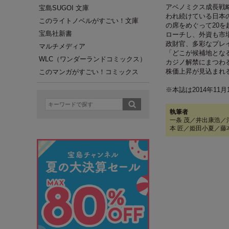
アベノミクス成長戦
宝島SUGOI 文庫
われ続けている日本
このライトノベルがすごい！文庫
の席をめぐって20
宝島社新書
ローチし、外資も市
政財官、多彩なプレ
マルチメディア
「どこが候補地とな
WLC（ワンダーランドコミックス）
カジノ解禁にまつわ
株価上昇が見込まれ
このマンガがすごい！コミックス
※本誌は2014年1
執筆者
一条 茂／井出康浩／
本 匠／姫田小夏／藤