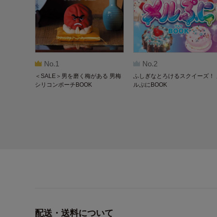
No.1
No.2
＜SALE＞男を磨く梅がある 男梅
ふしぎなとろけるスクイーズ！ 
シリコンポーチBOOK
ルぷにBOOK
配送・送料について