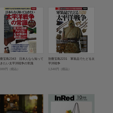
冊宝島2343 日本人なら知って
別冊宝島2231 軍装品でたどる太
きたい太平洋戦争の常識
平洋戦争
,089円（税込）
1,540円（税込）