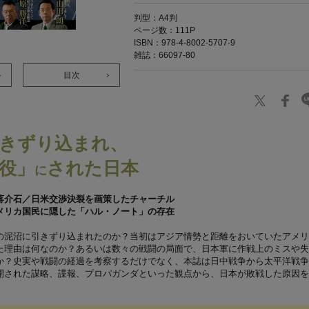
判型：A4判
ページ数：111P
ISBN：978-4-8002-5707-9
雑誌：66097-80
目次
きずり込まれ、
役」
された日本
に
蒋介石／日米交渉決裂を画策したチャーチル
メリカ国民に隠した「ハル・ノート」の存在
の泥沼に引きずり込まれたのか？当初はアジア情勢と距離をおいていたアメリ
た理由は何なのか？あるいは数々の戦闘の局面で、日本軍に作戦上のミスや失
か？史実や戦闘の経過を考察するだけでなく、本誌は日中戦争から太平洋戦争
開された謀略、諜報、プロパガンダといった観点から、日本が敗戦した原因を