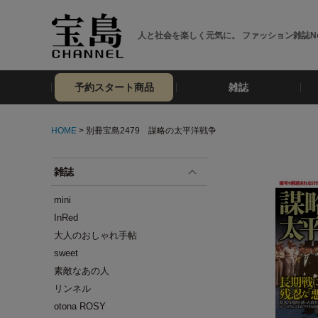
人と社会を楽しく元気に。 ファッション雑誌No
予約スタート商品
雑誌
HOME
> 別冊宝島2479 謀略の太平洋戦争
雑誌
mini
InRed
大人のおしゃれ手帖
sweet
素敵なあの人
リンネル
otona ROSY