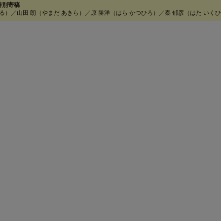
特別寄稿
さる）／山田 朗（やまだ あきら）／原 勝洋（はら かつひろ）／秦 郁彦（はた いく