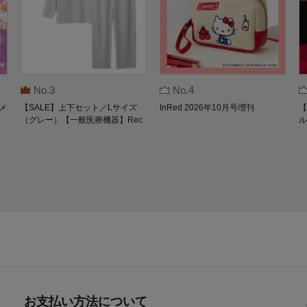
No.3
No.4
メ
【SALE】上下セット／Lサイズ
InRed 2026年10月号増刊
【
（グレー）【一般医療機器】Rec
ル
overypro Lab. 疲労回復ウェア 長
O
袖クルーネック・ロングパンツ
お支払い方法について