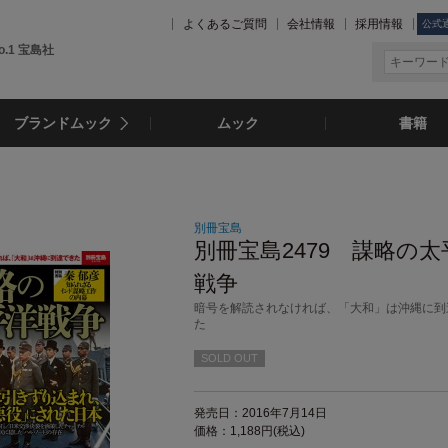
よくあるご質問
会社情報
採用情報
公式
.1 宝島社
ブランドムック
ムック
書籍
別冊宝島
別冊宝島2479 謀略の太
戦争
暗号を解読されなければ、「大和」は沖縄に到
た
SOLD OUT
発売日：2016年7月14日
価格：1,188円(税込)