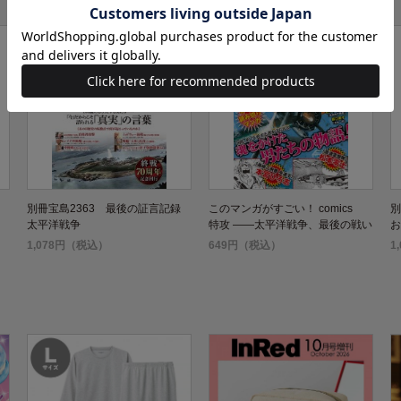
別冊宝島2363 最後の証言記録
このマンガがすごい！ comics
別
太平洋戦争
特攻 ――太平洋戦争、最後の戦い
お
1,078円（税込）
649円（税込）
1