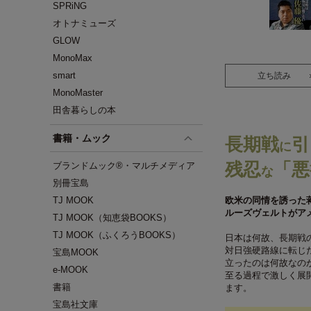
SPRiNG
オトナミューズ
GLOW
MonoMax
smart
立ち読み
MonoMaster
田舎暮らしの本
書籍・ムック
長期戦
引
に
残忍
「悪
ブランドムック®・マルチメディア
な
別冊宝島
TJ MOOK
欧米の同情を誘った
ルーズヴェルトがア
TJ MOOK（知恵袋BOOKS）
TJ MOOK（ふくろうBOOKS）
日本は何故、長期戦
対日強硬路線に転じ
宝島MOOK
立ったのは何故なの
e-MOOK
至る過程で激しく展
書籍
ます。
宝島社文庫