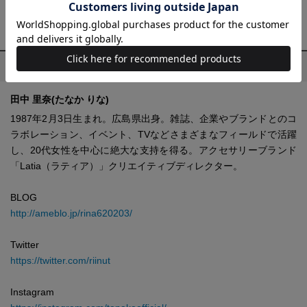
切れの際はご容赦ください。
プロフィール
田中 里奈(たなか りな)
1987年2月3日生まれ。広島県出身。雑誌、企業やブランドとのコ
ラボレーション、イベント、TVなどさまざまなフィールドで活躍
し、20代女性を中心に絶大な支持を得る。アクセサリーブランド
「Latia（ラティア）」クリエイティブディレクター。
BLOG
http://ameblo.jp/rina620203/
Twitter
https://twitter.com/riinut
Instagram