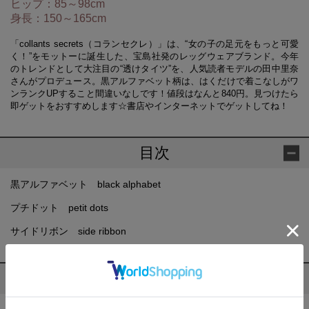
ヒップ：85～98cm
身長：150～165cm
「collants secrets（コランセクレ）」は、“女の子の足元をもっと可愛
く！”をモットーに誕生した、宝島社発のレッグウェアブランド。今年
のトレンドとして大注目の“透けタイツ”を、人気読者モデルの田中里奈
さんがプロデュース。黒アルファベット柄は、はくだけで着こなしがワ
ンランクUPすること間違いなしです！値段はなんと840円。見つけたら
即ゲットをおすすめします☆書店やインターネットでゲットしてね！
目次
黒アルファベット black alphabet
プチドット petit dots
サイドリボン side ribbon
お知らせ
お取り扱いのない書店もあります。また数に限りがあります。品