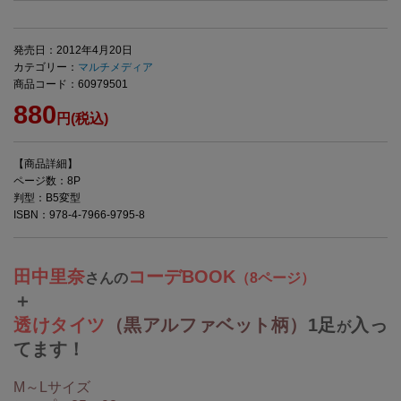
発売日：2012年4月20日
カテゴリー：
マルチメディア
商品コード：60979501
880
円(税込)
【商品詳細】
ページ数：8P
判型：B5変型
ISBN：978-4-7966-9795-8
田中里奈
コーデBOOK
さんの
（8ページ）
＋
透けタイツ
（黒アルファベット柄）
1足
入っ
が
てます！
M～Lサイズ