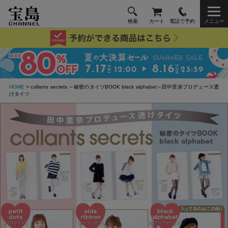
検索
カート
電話で予約
メニュー
HOME
> collants secrets ～秘密のタイツBOOK black alphabet～田中里奈プロデュース透
けタイツ