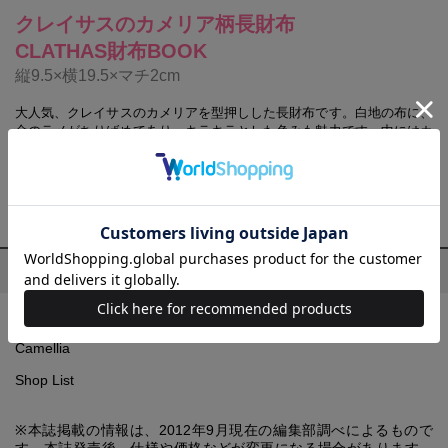
クレイサスのカメリア柄長財布
CLATHAS財布BOOK
縦9.5×横19.5×マチ2cm
大人気、クレイサスのカメリアを型押しした長財布です。白地の布に、
金のラメがちりばめてあり、キラキラとした色みも魅力です。中にはカ
ード入れが12個、小銭入れもついています。収納力もあり、やわらかい
素材でできているため使いやすさも抜群です。クレイサスのアイテムが
掲載されたオリジナルミニカタログも入っており、お得感たっぷりのセ
ットです。
目次
Classic
Camellia
Shop List
※本誌掲載の情報は、2012年9月現在の編集部調べによるもので
す。本誌発売後、仕様や価格などが変更になる場合があります。