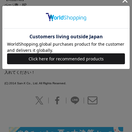
ページ数：8P
判型：B5判
ISBN：978-4-8002-2707-2
大人気キャラクター・リラックマと、多くの女の子に支持されるファッ
ションブランド・MILKFED.。女性ファッション誌『SPRiNG』の呼び
かけによって夢のコラボレーションが実現！ハートを抱きしめるリラッ
クマの姿がたまらなくかわいいバッグが誕生しました。お弁当箱や
500mlペットボトルを入れてランチバッグとして使ったりなど、ちょっ
としたおでかけのお供にぴったり♪携帯電話を入れたりできる便利な外
ポケット付き。ここでしか手に入らないスペシャルアイテム、ぜひ手に
入れてください！
(C) 2014 San-X Co., Ltd. All Rights Reserved.