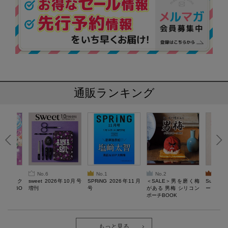
通販ランキング
No.6
No.1
No.2
No.3
ろけるスク
sweet 2026年10月号
SPRiNG 2026年11月
＜SALE＞男を磨く梅
Sumikko
ルぷにBO
増刊
号
がある 男梅 シリコン
ーツチャ
ポーチBOOK
もっと見る