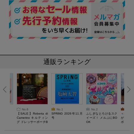
通販ランキング
No.6
No.1
No.2
No.3
6年9月号
【SALE】Roberta di
SPRiNG 2026年11月
ふしぎなとろけるスク
＜SAL
Camerino キルティン
号
イーズ！ メルぷにBO
がある 
グ ドレッサーポーチB
OK
ポーチBO
OOK