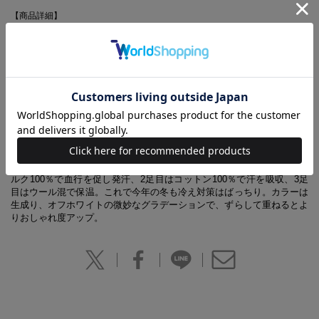
【商品詳細】
ページ数：8P
判型：B5判
ISBN：978-4-8002-3164-2
おしゃれでかわいい靴下で
冷えとり生活をはじめましょう
毎年人気の企画、3足重ねばきのあったか冷えとり靴下。女子のお悩
み、「冷え」をおしゃれな靴下で足元から予防しましょう。1足目はシ
ルク100％で血行を促し発汗、2足目はコットン100％で汗を吸収、3足
目はウール混で保温。これで今年の冬も冷え対策はばっちり。カラーは
生成り、オフホワイトの微妙なグラデーションで、ずらして重ねるとよ
りおしゃれ度アップ。