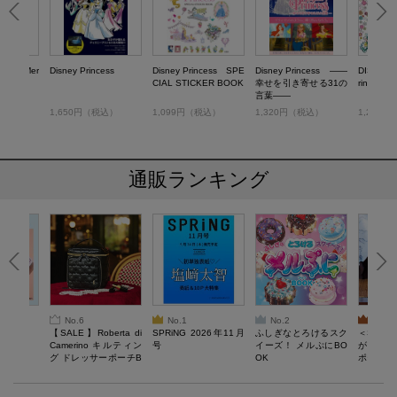
ittle Mer
Disney Princess
Disney Princess SPE
Disney Princess ――
DISNEY 
CIAL STICKER BOOK
幸せを引き寄せる31の
ring Book
言葉――
税込）
1,650円（税込）
1,099円（税込）
1,320円（税込）
1,298
通販ランキング
No.6
No.1
No.2
No.3
6年9月号
【SALE】Roberta di
SPRiNG 2026年11月
ふしぎなとろけるスク
＜SAL
Camerino キルティン
号
イーズ！ メルぷにBO
がある 
グ ドレッサーポーチB
OK
ポーチBO
OOK