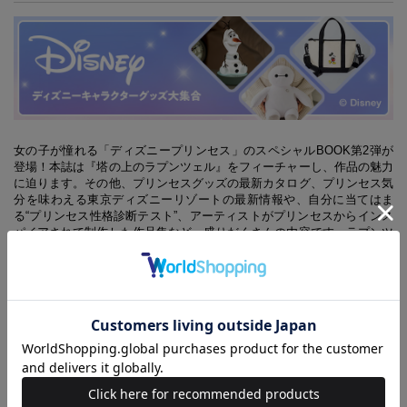
女の子が憧れる「ディズニープリンセス」のスペシャルBOOK第2弾が
登場！本誌は『塔の上のラプンツェル』をフィーチャーし、作品の魅力
に迫ります。その他、プリンセスグッズの最新カタログ、プリンセス気
分を味わえる東京ディズニーリゾートの最新情報や、自分に当てはま
る“プリンセス性格診断テスト”、アーティストがプリンセスからインス
パイアされて制作した作品集など、盛りだくさんの内容です。ラプンツ
ェルのスペシャルトートバッグ付きです。
※本誌に掲載されているもので、価格表示のないものは、個人の私物で
す。
※本誌に掲載した内容は、2015年11月～2016年1月に取材・調査したも
のです。本誌発売後に掲載内容・価格ほか、各種データは変更される場
合があります。また、掲載商品がすでに販売終了となっている場合もあ
ります。品切れ、欠品の際はご容赦ください。
※表示価格は、すべて消費税抜きです。